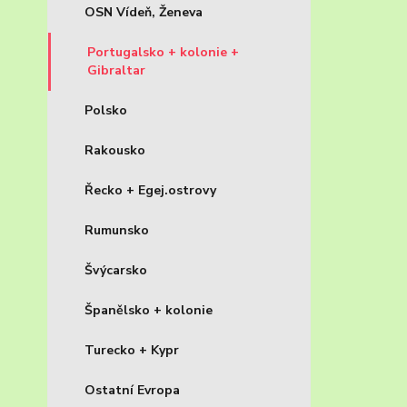
OSN Vídeň, Ženeva
Portugalsko + kolonie +
Gibraltar
Polsko
Rakousko
Řecko + Egej.ostrovy
Rumunsko
Švýcarsko
Španělsko + kolonie
Turecko + Kypr
Ostatní Evropa