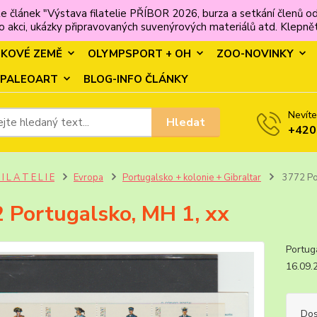
e článek "Výstava filatelie PŘÍBOR 2026, burza a setkání člen
 akci, ukázky připravovaných suvenýrových materiálů atd. Klepněte
MKOVÉ ZEMĚ
OLYMPSPORT + OH
ZOO-NOVINKY
PALEOART
BLOG-INFO ČLÁNKY
Nevíte
Hledat
+420
 I L A T E L I E
Evropa
Portugalsko + kolonie + Gibraltar
3772 Por
 Portugalsko, MH 1, xx
Port
16.09
Dos