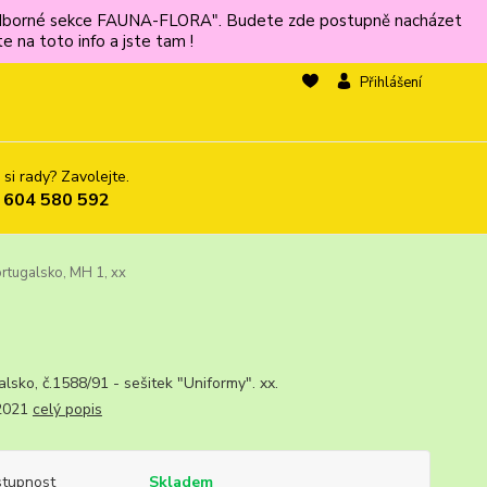
ů odborné sekce FAUNA-FLORA". Budete zde postupně nacházet
 na toto info a jste tam !
Přihlášení
 si rady? Zavolejte.
 604 580 592
tugalsko, MH 1, xx
ugalsko, č.1588/91 - sešitek "Uniformy". xx.
.2021
celý popis
tupnost
Skladem