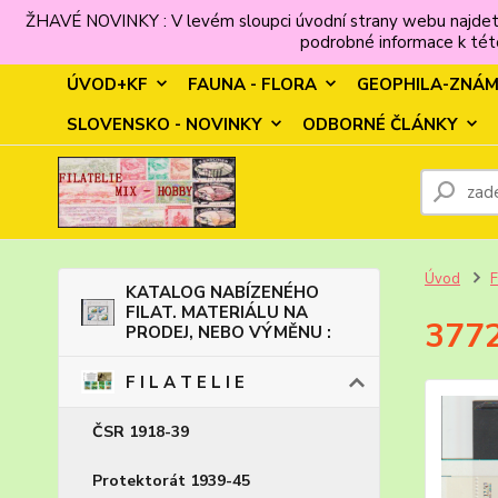
ŽHAVÉ NOVINKY : V levém sloupci úvodní strany webu najdet
podrobné informace k této
ÚVOD+KF
FAUNA - FLORA
GEOPHILA-ZNÁ
SLOVENSKO - NOVINKY
ODBORNÉ ČLÁNKY
Úvod
F
KATALOG NABÍZENÉHO
FILAT. MATERIÁLU NA
3772
PRODEJ, NEBO VÝMĚNU :
F I L A T E L I E
ČSR 1918-39
Protektorát 1939-45