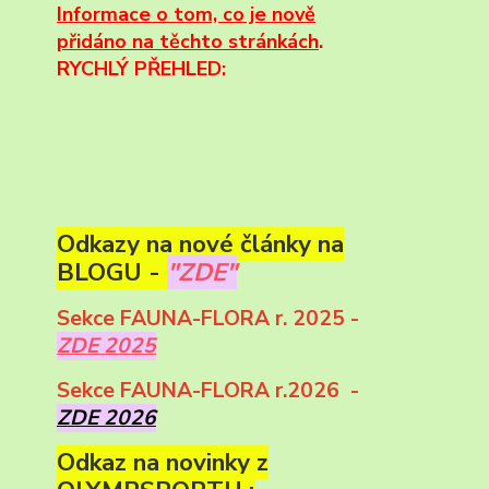
Informace
o tom, co je nově
přidáno na těchto stránkách
.
RYCHLÝ PŘEHLED:
Odkazy na nové články na
BLOGU -
"ZDE"
Sekce FAUNA-FLORA r. 2025 -
ZDE 2025
Sekce FAUNA-FLORA r.2026 -
ZDE 2026
Odkaz na novinky z