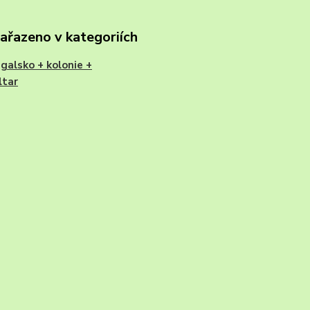
zařazeno v kategoriích
galsko + kolonie +
ltar