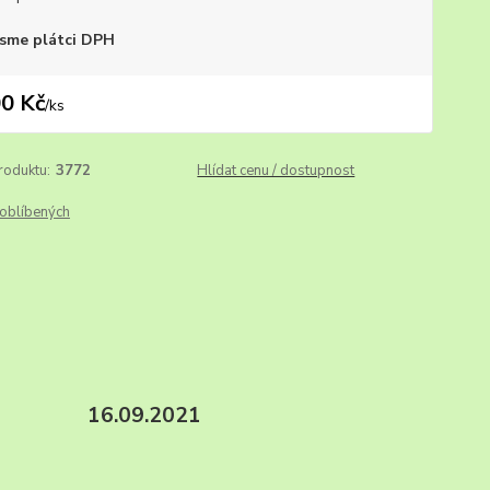
sme plátci DPH
0 Kč
/
ks
roduktu:
3772
Hlídat cenu / dostupnost
oblíbených
. xx. 16.09.2021