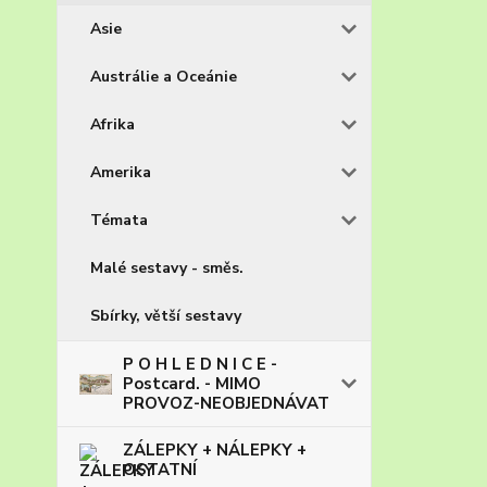
Asie
Austrálie a Oceánie
Afrika
Amerika
Témata
Malé sestavy - směs.
Sbírky, větší sestavy
P O H L E D N I C E -
Postcard. - MIMO
PROVOZ-NEOBJEDNÁVAT
ZÁLEPKY + NÁLEPKY +
OSTATNÍ