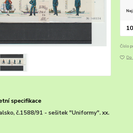
Nej
10
Číslo p
Do 
tní specifikace
galsko, č.1588/91 - sešitek "Uniformy"