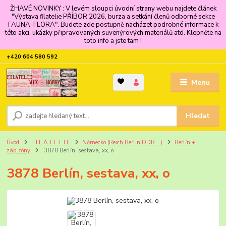
ŽHAVÉ NOVINKY : V levém sloupci úvodní strany webu najdete článek
"Výstava filatelie PŘÍBOR 2026, burza a setkání členů odborné sekce
FAUNA-FLORA". Budete zde postupně nacházet podrobné informace k
této akci, ukázky připravovaných suvenýrových materiálů atd. Klepněte na
toto info a jste tam !
+420 604 580 592
Menu
Hledat
Úvod
F I L A T E L I E
Německo (Reich,Berlin,DDR....)
Berlín +
záp.zóny
3878 Berlín, sestava, xx, o
3878 Berlín, sestava, xx, o