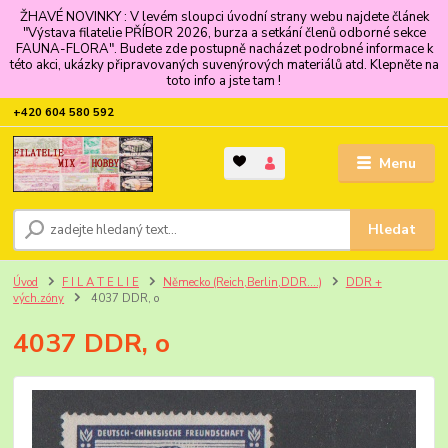
ŽHAVÉ NOVINKY : V levém sloupci úvodní strany webu najdete článek
"Výstava filatelie PŘÍBOR 2026, burza a setkání členů odborné sekce
FAUNA-FLORA". Budete zde postupně nacházet podrobné informace k
této akci, ukázky připravovaných suvenýrových materiálů atd. Klepněte na
toto info a jste tam !
+420 604 580 592
Menu
Hledat
Úvod
F I L A T E L I E
Německo (Reich,Berlin,DDR....)
DDR +
vých.zóny
4037 DDR, o
4037 DDR, o