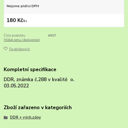
Nejsme plátci DPH
180 Kč
/
ks
Číslo produktu:
4037
Hlídat cenu / dostupnost
Do oblíbených
Kompletní specifikace
DDR, známka č.288 v kvalitě o.
03.05.2022
Zboží zařazeno v kategoriích
DDR + vých.zóny