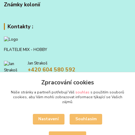
Známky kolonií
Kontakty :
FILATELIE MIX - HOBBY
Jan Strakoš
+420 604 580 592
Zpracování cookies
filatelie.mix@seznam.cz
Náše stránky a partneři potřebují Váš
souhlas
s použitím souborů
cookies, aby Vám mohli zobrazovat informace týkající se Vašich
zájmů.
Nastavení
Souhlasím
Upravit sběr cookies.