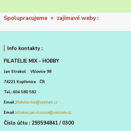
Spolupracujeme + zajímavé weby :
Info kontakty :
FILATELIE MIX - HOBBY
Jan Strakoš Vlčovice 98
74221 Kopřivnice ČR
Tel.: 604 580 592
Email :
filatelie.mix@seznam.cz
Email :
strakos.jan.vlcovice@seznam.cz
Číslo účtu : 293594841 / 0300