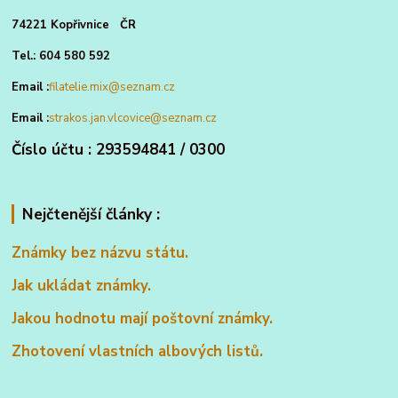
74221 Kopřivnice ČR
Tel.: 604 580 592
Email :
filatelie.mix@seznam.cz
Email :
strakos.jan.vlcovice@seznam.cz
Číslo účtu : 293594841 / 0300
Nejčtenější články :
Známky bez názvu státu.
Jak ukládat známky.
Jakou hodnotu mají poštovní známky.
Zhotovení vlastních albových listů.