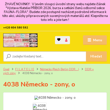
ŽHAVÉ NOVINKY : V levém sloupci úvodní strany webu najdete článek
"Výstava filatelie PŘÍBOR 2026, burza a setkání členů odborné sekce
FAUNA-FLORA". Budete zde postupně nacházet podrobné informace k
této akci, ukázky připravovaných suvenýrových materiálů atd. Klepněte na
toto info a jste tam !
+420 604 580 592
Menu
Hledat
Úvod
F I L A T E L I E
Německo (Reich,Berlin,DDR....)
DDR +
vých.zóny
4038 Německo - zony, o
4038 Německo - zony, o