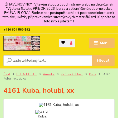
ŽHAVÉ NOVINKY : V levém sloupci úvodní strany webu najdete článek
"Výstava filatelie PŘÍBOR 2026, burza a setkání členů odborné sekce
FAUNA-FLORA". Budete zde postupně nacházet podrobné informace k
této akci, ukázky připravovaných suvenýrových materiálů atd. Klepněte na
toto info a jste tam !
+420 604 580 592
Menu
Hledat
Úvod
F I L A T E L I E
Amerika
Karibská oblast
Kuba
4161
Kuba, holubi, xx
4161 Kuba, holubi, xx