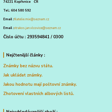
74221 Kopřivnice ČR
Tel.: 604 580 592
Email :
filatelie.mix@seznam.cz
Email :
strakos.jan.vlcovice@seznam.cz
Číslo účtu : 293594841 / 0300
Nejčtenější články :
Známky bez názvu státu.
Jak ukládat známky.
Jakou hodnotu mají poštovní známky.
Zhotovení vlastních albových listů.
Nejvyhledávanější zboží :