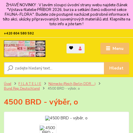
ŽHAVÉ NOVINKY : V levém sloupci úvodní strany webu najdete článek
"Výstava filatelie PŘÍBOR 2026, burza a setkání členů odborné sekce
FAUNA-FLORA". Budete zde postupně nacházet podrobné informace k
této akci, ukázky připravovaných suvenýrových materiálů atd. Klepněte na
toto info a jste tam !
+420 604 580 592
Menu
Hledat
Úvod
F I L A T E L I E
Německo (Reich,Berlin,DDR....)
Bund.Rep.Deutschland
4500 BRD - výběr, o
4500 BRD - výběr, o