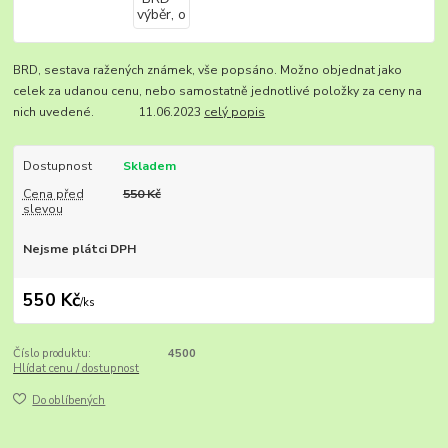
BRD, sestava ražených známek, vše popsáno. Možno objednat jako
celek za udanou cenu, nebo samostatně jednotlivé položky za ceny na
nich uvedené. 11.06.2023
celý popis
Dostupnost
Skladem
Cena před
550 Kč
slevou
Nejsme plátci DPH
550 Kč
/
ks
Číslo produktu:
4500
Hlídat cenu / dostupnost
Do oblíbených