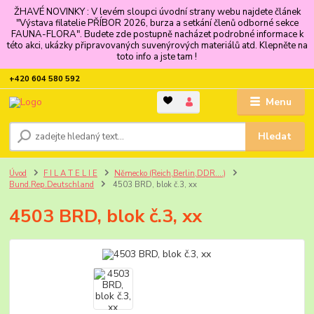
ŽHAVÉ NOVINKY : V levém sloupci úvodní strany webu najdete článek
"Výstava filatelie PŘÍBOR 2026, burza a setkání členů odborné sekce
FAUNA-FLORA". Budete zde postupně nacházet podrobné informace k
této akci, ukázky připravovaných suvenýrových materiálů atd. Klepněte na
toto info a jste tam !
+420 604 580 592
Menu
Hledat
Úvod
F I L A T E L I E
Německo (Reich,Berlin,DDR....)
Bund.Rep.Deutschland
4503 BRD, blok č.3, xx
4503 BRD, blok č.3, xx