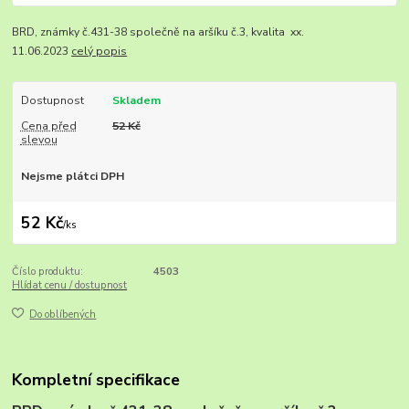
BRD, známky č.431-38 společně na aršíku č.3, kvalita xx.
11.06.2023
celý popis
Dostupnost
Skladem
Cena před
52 Kč
slevou
Nejsme plátci DPH
52 Kč
/
ks
Číslo produktu:
4503
Hlídat cenu / dostupnost
Do oblíbených
Kompletní specifikace