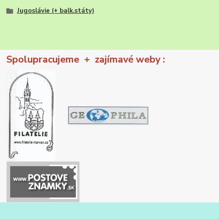
Jugoslávie (+ balk.státy)
Spolupracujeme + zajímavé weby :