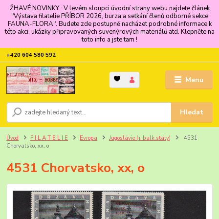
ŽHAVÉ NOVINKY : V levém sloupci úvodní strany webu najdete článek
"Výstava filatelie PŘÍBOR 2026, burza a setkání členů odborné sekce
FAUNA-FLORA". Budete zde postupně nacházet podrobné informace k
této akci, ukázky připravovaných suvenýrových materiálů atd. Klepněte na
toto info a jste tam !
+420 604 580 592
Menu
Hledat
Úvod
F I L A T E L I E
Evropa
Jugoslávie (+ balk.státy)
4531
Chorvatsko, xx, o
4531 Chorvatsko, xx, o