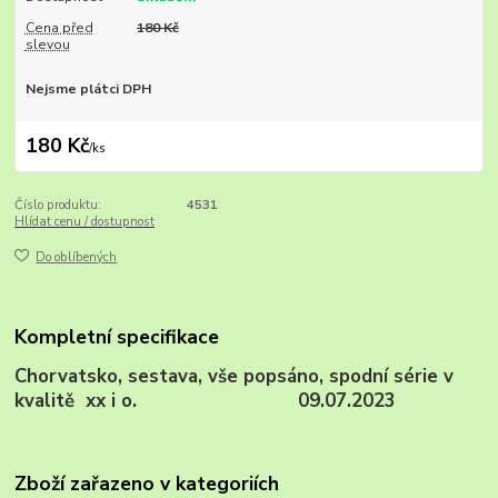
Cena před
180 Kč
slevou
Nejsme plátci DPH
180 Kč
/
ks
Číslo produktu:
4531
Hlídat cenu / dostupnost
Do oblíbených
Kompletní specifikace
Chorvatsko, sestava, vše popsáno, spodní série v
kvalitě xx i o. 09.07.2023
Zboží zařazeno v kategoriích