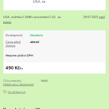
USA, známka č.1648 v provedení C+D, xx. 29.07.2023
celý
popis
Dostupnost
Skladem
Cena před
490 Kč
slevou
Nejsme plátci DPH
490 Kč
/
ks
Číslo produktu:
4563
Hlídat cenu / dostupnost
Do oblíbených