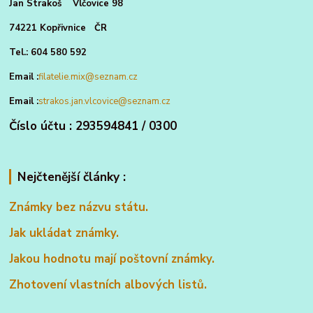
Jan Strakoš Vlčovice 98
74221 Kopřivnice ČR
Tel.: 604 580 592
Email :
filatelie.mix@seznam.cz
Email :
strakos.jan.vlcovice@seznam.cz
Číslo účtu : 293594841 / 0300
Nejčtenější články :
Známky bez názvu státu.
Jak ukládat známky.
Jakou hodnotu mají poštovní známky.
Zhotovení vlastních albových listů.