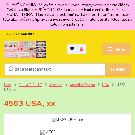
ŽHAVÉ NOVINKY : V levém sloupci úvodní strany webu najdete článek
"Výstava filatelie PŘÍBOR 2026, burza a setkání členů odborné sekce
FAUNA-FLORA". Budete zde postupně nacházet podrobné informace k
této akci, ukázky připravovaných suvenýrových materiálů atd. Klepněte na
toto info a jste tam !
+420 604 580 592
Menu
Hledat
Úvod
F I L A T E L I E
Amerika
Amerika Severní
USA
4563
USA, xx
4563 USA, xx