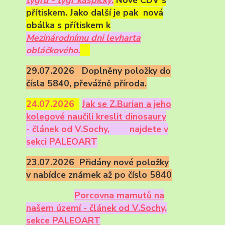
přítiskem. Jako další je pak nová
obálka s přítiskem k
Mezinárodnímu dni levharta
obláčkového.
29.07.2026 Doplněny položky do
čísla 5840, převážně příroda.
24.07.2026
Ja
k se Z.Burian a jeho
kolegové naučili kreslit dinosaury
- článek od V.Sochy,
najdete v
sekci PALEOART
23.07.2026 Přidány nové položky
v nabídce známek až po číslo 5840
Porcovna mamutů na
našem území - článek od V.Sochy,
sekce PALEOART