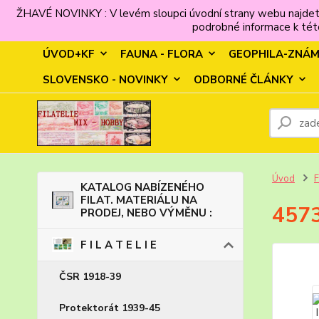
ŽHAVÉ NOVINKY : V levém sloupci úvodní strany webu najdet
podrobné informace k této
ÚVOD+KF
FAUNA - FLORA
GEOPHILA-ZNÁ
SLOVENSKO - NOVINKY
ODBORNÉ ČLÁNKY
Úvod
F
KATALOG NABÍZENÉHO
FILAT. MATERIÁLU NA
4573
PRODEJ, NEBO VÝMĚNU :
F I L A T E L I E
ČSR 1918-39
Protektorát 1939-45