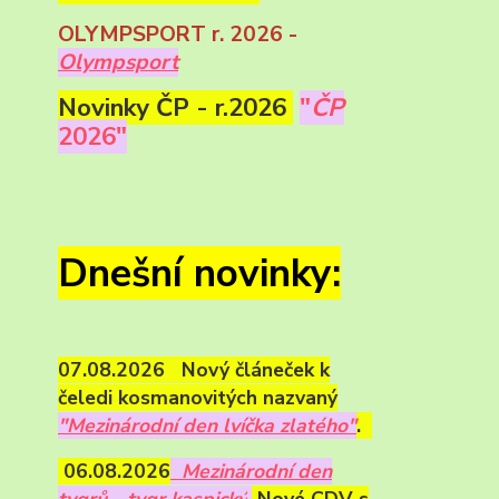
OLYMPSPORT r. 2026 -
Olympsport
Novinky ČP - r.2026
"
ČP
2026"
Dnešní novinky:
07.08.2026 Nový článeček k
čeledi kosmanovitých nazvaný
"Mezinárodní den lvíčka zlatého"
.
06.08.2026
Mezinárodní den
tygrů - tygr kaspický
.
Nové CDV s