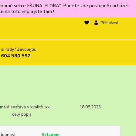
ů odborné sekce FAUNA-FLORA". Budete zde postupně nacházet
 na toto info a jste tam !
Přihlášení
 si rady? Zavolejte.
 604 580 592
I, malá sestava v kvalitě xx. 18.08.2023
celý popis
tupnost
Skladem