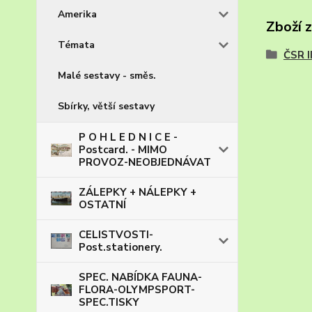
Amerika
Zboží 
Témata
ČSR I
Malé sestavy - směs.
Sbírky, větší sestavy
P O H L E D N I C E -
Postcard. - MIMO
PROVOZ-NEOBJEDNÁVAT
ZÁLEPKY + NÁLEPKY +
OSTATNÍ
CELISTVOSTI-
Post.stationery.
SPEC. NABÍDKA FAUNA-
FLORA-OLYMPSPORT-
SPEC.TISKY