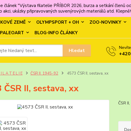
e článek "Výstava filatelie PŘÍBOR 2026, burza a setkání člen
 akci, ukázky připravovaných suvenýrových materiálů atd. Klepněte
MKOVÉ ZEMĚ
OLYMPSPORT + OH
ZOO-NOVINKY
PALEOART
BLOG-INFO ČLÁNKY
Nevíte
Hledat
+420
 I L A T E L I E
ČSR II. 1945-92
4573 ČSR II, sestava, xx
 ČSR II, sestava, xx
ČSR I
Dos