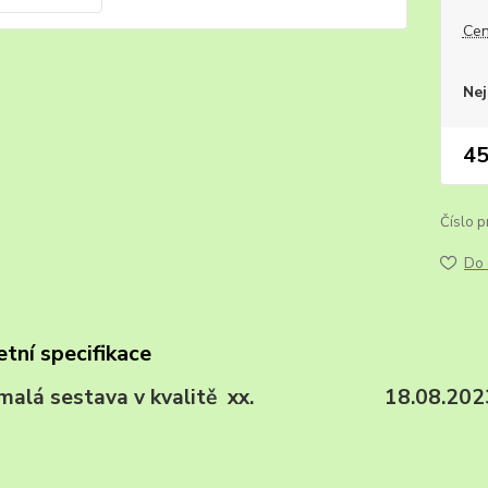
Cen
Nej
45
Číslo p
Do 
tní specifikace
I, malá sestava v kvalitě xx. 18.08.