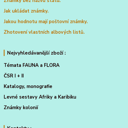
Známky bez názvu státu.
Jak ukládat známky.
Jakou hodnotu mají poštovní známky.
Zhotovení vlastních albových listů.
Nejvyhledávanější zboží :
Témata FAUNA a FLORA
ČSR I + II
Katalogy, monografie
Levné sestavy Afriky a Karibiku
Známky kolonií