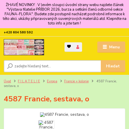
ŽHAVÉ NOVINKY : V levém sloupci úvodní strany webu najdete článek
"Výstava filatelie PŘÍBOR 2026, burza a setkání členů odborné sekce
FAUNA-FLORA". Budete zde postupně nacházet podrobné informace k
této akci, ukázky připravovaných suvenýrových materiálů atd. Klepněte na
toto info a jste tam !
+420 604 580 592
Menu
Hledat
Úvod
F I L A T E L I E
Evropa
Francie + kolonie
4587 Francie,
sestava, o
4587 Francie, sestava, o