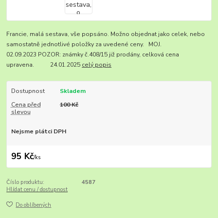
Francie, malá sestava, vše popsáno. Možno objednat jako celek, nebo
samostatně jednotlivé položky za uvedené ceny. MOJ.
02.09.2023 POZOR: známky č.408/15 již prodány, celková cena
upravena. 24.01.2025
celý popis
Dostupnost
Skladem
Cena před
100 Kč
slevou
Nejsme plátci DPH
95 Kč
/
ks
Číslo produktu:
4587
Hlídat cenu / dostupnost
Do oblíbených