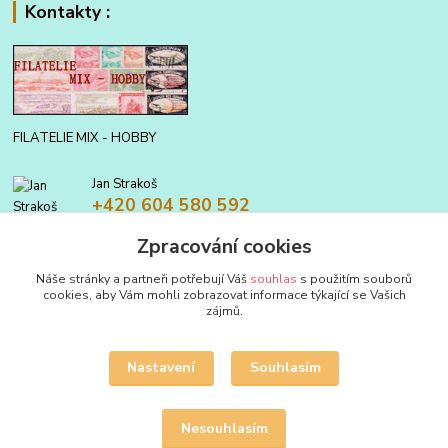
Kontakty :
FILATELIE MIX - HOBBY
Jan Strakoš
+420 604 580 592
Zpracování cookies
filatelie.mix@seznam.cz
Náše stránky a partneři potřebují Váš
souhlas
s použitím souborů
cookies, aby Vám mohli zobrazovat informace týkající se Vašich
zájmů.
Nastavení
Souhlasím
Upravit sběr cookies.
Nesouhlasím
Vytvořeno na
Eshop-rychle.cz