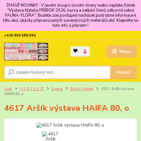
ŽHAVÉ NOVINKY : V levém sloupci úvodní strany webu najdete článek
"Výstava filatelie PŘÍBOR 2026, burza a setkání členů odborné sekce
FAUNA-FLORA". Budete zde postupně nacházet podrobné informace k
této akci, ukázky připravovaných suvenýrových materiálů atd. Klepněte na
toto info a jste tam !
+420 604 580 592
Menu
Hledat
Úvod
F I L A T E L I E
Evropa
Blízký Východ
4617 Aršík výstava
HAIFA 80, o
4617 Aršík výstava HAIFA 80, o