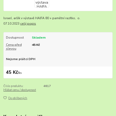
Israel, aršík v výstavě HAIFA 80 + pamětní razítko, o.
07.10.2023
celý popis
Dostupnost
Skladem
Cena před
45 Kč
slevou
Nejsme plátci DPH
45 Kč
/
ks
Číslo produktu:
4617
Hlídat cenu / dostupnost
Do oblíbených