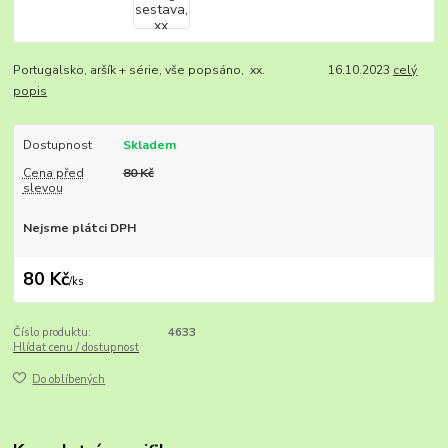
Portugalsko, aršík + série, vše popsáno, xx. 16.10.2023
celý
popis
Dostupnost
Skladem
Cena před
80 Kč
slevou
Nejsme plátci DPH
80 Kč
/
ks
Číslo produktu:
4633
Hlídat cenu / dostupnost
Do oblíbených