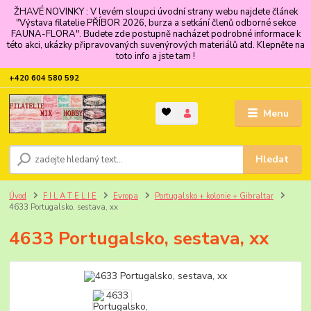
ŽHAVÉ NOVINKY : V levém sloupci úvodní strany webu najdete článek
"Výstava filatelie PŘÍBOR 2026, burza a setkání členů odborné sekce
FAUNA-FLORA". Budete zde postupně nacházet podrobné informace k
této akci, ukázky připravovaných suvenýrových materiálů atd. Klepněte na
toto info a jste tam !
+420 604 580 592
Menu
Hledat
Úvod
F I L A T E L I E
Evropa
Portugalsko + kolonie + Gibraltar
4633 Portugalsko, sestava, xx
4633 Portugalsko, sestava, xx