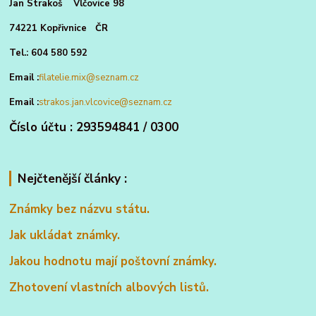
Jan Strakoš Vlčovice 98
74221 Kopřivnice ČR
Tel.: 604 580 592
Email :
filatelie.mix@seznam.cz
Email :
strakos.jan.vlcovice@seznam.cz
Číslo účtu : 293594841 / 0300
Nejčtenější články :
Známky bez názvu státu.
Jak ukládat známky.
Jakou hodnotu mají poštovní známky.
Zhotovení vlastních albových listů.