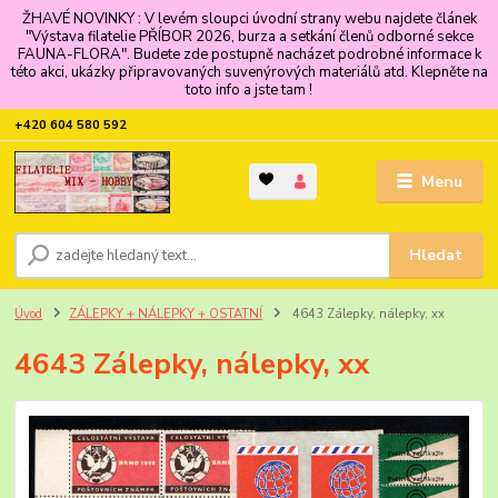
ŽHAVÉ NOVINKY : V levém sloupci úvodní strany webu najdete článek
"Výstava filatelie PŘÍBOR 2026, burza a setkání členů odborné sekce
FAUNA-FLORA". Budete zde postupně nacházet podrobné informace k
této akci, ukázky připravovaných suvenýrových materiálů atd. Klepněte na
toto info a jste tam !
+420 604 580 592
Menu
Hledat
Úvod
ZÁLEPKY + NÁLEPKY + OSTATNÍ
4643 Zálepky, nálepky, xx
4643 Zálepky, nálepky, xx