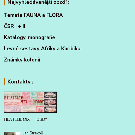
Nejvyhledávanější zboží :
Témata FAUNA a FLORA
ČSR I + II
Katalogy, monografie
Levné sestavy Afriky a Karibiku
Známky kolonií
Kontakty :
FILATELIE MIX - HOBBY
Jan Strakoš