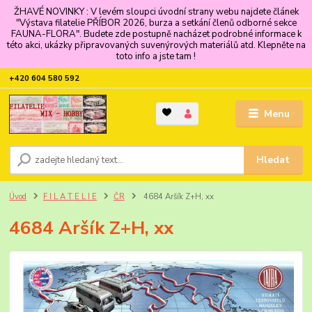
ŽHAVÉ NOVINKY : V levém sloupci úvodní strany webu najdete článek
"Výstava filatelie PŘÍBOR 2026, burza a setkání členů odborné sekce
FAUNA-FLORA". Budete zde postupně nacházet podrobné informace k
této akci, ukázky připravovaných suvenýrových materiálů atd. Klepněte na
toto info a jste tam !
+420 604 580 592
Menu
Hledat
Úvod
F I L A T E L I E
ČR
4684 Aršík Z+H, xx
4684 Aršík Z+H, xx