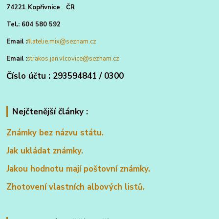
74221 Kopřivnice ČR
Tel.: 604 580 592
Email :
filatelie.mix@seznam.cz
Email :
strakos.jan.vlcovice@seznam.cz
Číslo účtu : 293594841 / 0300
Nejčtenější články :
Známky bez názvu státu.
Jak ukládat známky.
Jakou hodnotu mají poštovní známky.
Zhotovení vlastních albových listů.