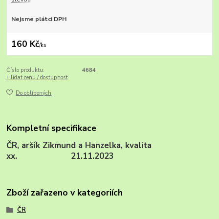
Nejsme plátci DPH
160 Kč
/
ks
Číslo produktu:
4684
Hlídat cenu / dostupnost
Do oblíbených
Kompletní specifikace
ČR, aršík Zikmund a Hanzelka, kvalita
xx. 21.11.2023
Zboží zařazeno v kategoriích
ČR