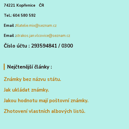
74221 Kopřivnice ČR
Tel.: 604 580 592
Email :
filatelie.mix@seznam.cz
Email :
strakos.jan.vlcovice@seznam.cz
Číslo účtu : 293594841 / 0300
Nejčtenější články :
Známky bez názvu státu.
Jak ukládat známky.
Jakou hodnotu mají poštovní známky.
Zhotovení vlastních albových listů.