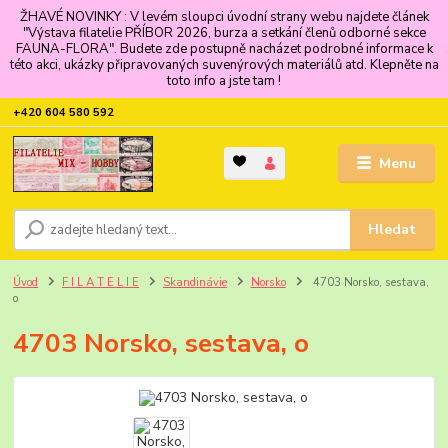
ŽHAVÉ NOVINKY : V levém sloupci úvodní strany webu najdete článek
"Výstava filatelie PŘÍBOR 2026, burza a setkání členů odborné sekce
FAUNA-FLORA". Budete zde postupně nacházet podrobné informace k
této akci, ukázky připravovaných suvenýrových materiálů atd. Klepněte na
toto info a jste tam !
+420 604 580 592
Menu
Hledat
Úvod
F I L A T E L I E
Skandinávie
Norsko
4703 Norsko, sestava,
o
4703 Norsko, sestava, o