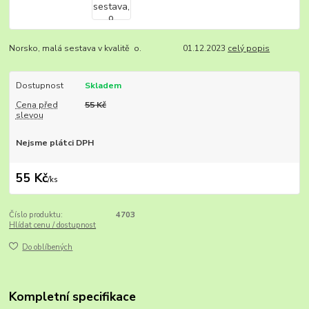
Norsko, malá sestava v kvalitě o. 01.12.2023
celý popis
Dostupnost
Skladem
Cena před
55 Kč
slevou
Nejsme plátci DPH
55 Kč
/
ks
Číslo produktu:
4703
Hlídat cenu / dostupnost
Do oblíbených
Kompletní specifikace