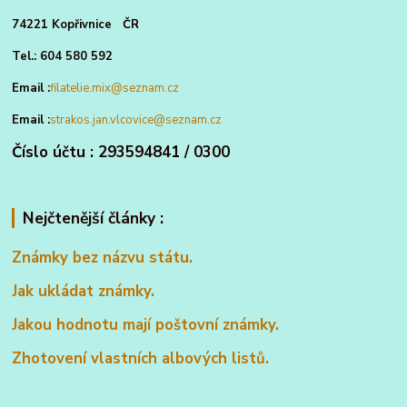
74221 Kopřivnice ČR
Tel.: 604 580 592
Email :
filatelie.mix@seznam.cz
Email :
strakos.jan.vlcovice@seznam.cz
Číslo účtu : 293594841 / 0300
Nejčtenější články :
Známky bez názvu státu.
Jak ukládat známky.
Jakou hodnotu mají poštovní známky.
Zhotovení vlastních albových listů.