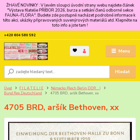
ŽHAVÉ NOVINKY : V levém sloupci úvodní strany webu najdete článek
"Výstava filatelie PŘÍBOR 2026, burza a setkání členů odborné sekce
FAUNA-FLORA". Budete zde postupně nacházet podrobné informace k
této akci, ukázky připravovaných suvenýrových materiálů atd. Klepněte na
toto info a jste tam !
+420 604 580 592
Menu
Hledat
Úvod
F I L A T E L I E
Německo (Reich,Berlin,DDR....)
Bund.Rep.Deutschland
4705 BRD, aršík Bethoven, xx
4705 BRD, aršík Bethoven, xx