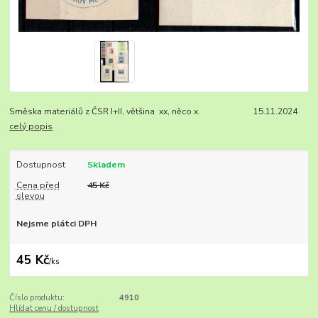
Směska materiálů z ČSR I+II, většina xx, něco x. 15.11.2024
celý popis
Dostupnost
Skladem
Cena před
45 Kč
slevou
Nejsme plátci DPH
45 Kč
/
ks
Číslo produktu:
4910
Hlídat cenu / dostupnost