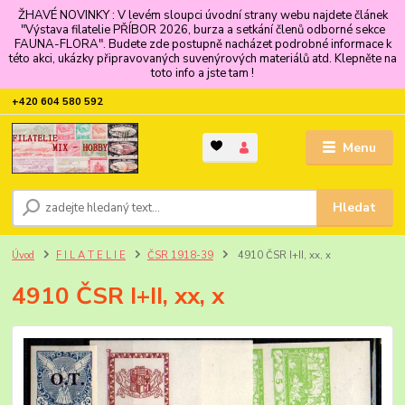
ŽHAVÉ NOVINKY : V levém sloupci úvodní strany webu najdete článek
"Výstava filatelie PŘÍBOR 2026, burza a setkání členů odborné sekce
FAUNA-FLORA". Budete zde postupně nacházet podrobné informace k
této akci, ukázky připravovaných suvenýrových materiálů atd. Klepněte na
toto info a jste tam !
+420 604 580 592
Menu
Hledat
Úvod
F I L A T E L I E
ČSR 1918-39
4910 ČSR I+II, xx, x
4910 ČSR I+II, xx, x