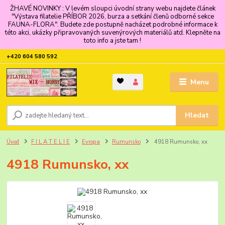
ŽHAVÉ NOVINKY : V levém sloupci úvodní strany webu najdete článek
"Výstava filatelie PŘÍBOR 2026, burza a setkání členů odborné sekce
FAUNA-FLORA". Budete zde postupně nacházet podrobné informace k
této akci, ukázky připravovaných suvenýrových materiálů atd. Klepněte na
toto info a jste tam !
+420 604 580 592
Menu
Hledat
Úvod
F I L A T E L I E
Evropa
Rumunsko
4918 Rumunsko, xx
4918 Rumunsko, xx