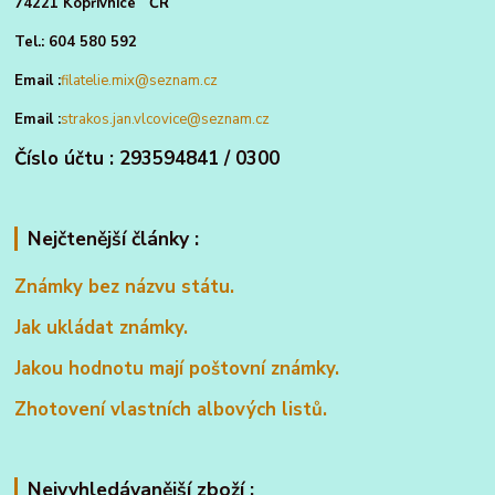
74221 Kopřivnice ČR
Tel.: 604 580 592
Email :
filatelie.mix@seznam.cz
Email :
strakos.jan.vlcovice@seznam.cz
Číslo účtu : 293594841 / 0300
Nejčtenější články :
Známky bez názvu státu.
Jak ukládat známky.
Jakou hodnotu mají poštovní známky.
Zhotovení vlastních albových listů.
Nejvyhledávanější zboží :