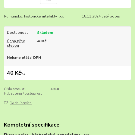
Rumunsko, historické artefakty, xx. 18.11.2024
celý popis
Dostupnost
Skladem
Cena před
40 Kč
slevou
Nejsme plátci DPH
40 Kč
/
ks
Číslo produktu:
4918
Hlídat cenu / dostupnost
Do oblíbených
Kompletní specifikace