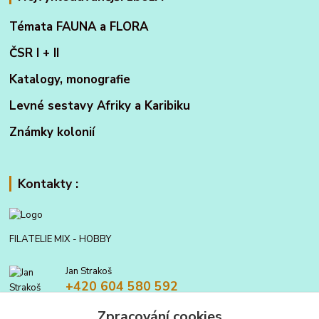
Témata FAUNA a FLORA
ČSR I + II
Katalogy, monografie
Levné sestavy Afriky a Karibiku
Známky kolonií
Kontakty :
FILATELIE MIX - HOBBY
Jan Strakoš
+420 604 580 592
Zpracování cookies
filatelie.mix@seznam.cz