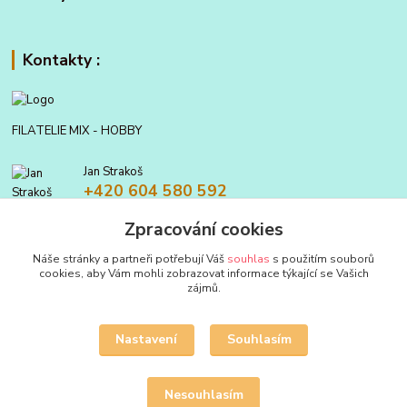
Kontakty :
FILATELIE MIX - HOBBY
Jan Strakoš
+420 604 580 592
Zpracování cookies
filatelie.mix@seznam.cz
Náše stránky a partneři potřebují Váš
souhlas
s použitím souborů
cookies, aby Vám mohli zobrazovat informace týkající se Vašich
zájmů.
Nastavení
Souhlasím
Upravit sběr cookies.
Nesouhlasím