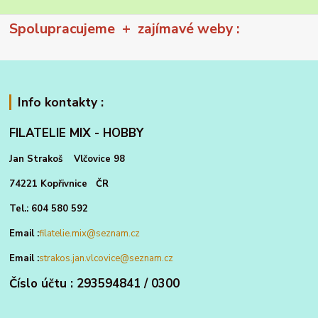
Spolupracujeme + zajímavé weby :
Info kontakty :
FILATELIE MIX - HOBBY
Jan Strakoš Vlčovice 98
74221 Kopřivnice ČR
Tel.: 604 580 592
Email :
filatelie.mix@seznam.cz
Email :
strakos.jan.vlcovice@seznam.cz
Číslo účtu : 293594841 / 0300