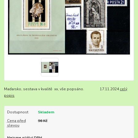
Maďarsko, sestava v kvalitě xx, vše popsáno. 17.11.2024
celý
popis
Dostupnost
Skladem
Cena před
96 Kč
slevou
Nejsme plátci DPH