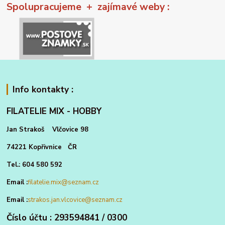
Spolupracujeme + zajímavé weby :
Info kontakty :
FILATELIE MIX - HOBBY
Jan Strakoš Vlčovice 98
74221 Kopřivnice ČR
Tel.: 604 580 592
Email :
filatelie.mix@seznam.cz
Email :
strakos.jan.vlcovice@seznam.cz
Číslo účtu : 293594841 / 0300