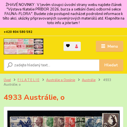
ŽHAVÉ NOVINKY : V levém sloupci úvodní strany webu najdete článek
"Výstava filatelie PŘÍBOR 2026, burza a setkání členů odborné sekce
FAUNA-FLORA". Budete zde postupně nacházet podrobné informace k
této akci, ukázky připravovaných suvenýrových materiálů atd. Klepněte na
toto info a jste tam !
+420 604 580 592
Menu
Hledat
Úvod
F I L A T E L I E
Austrálie a Oceánie
Austrálie
4933
Austrálie, o
4933 Austrálie, o