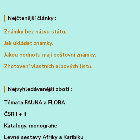
Nejčtenější články :
Známky bez názvu státu.
Jak ukládat známky.
Jakou hodnotu mají poštovní známky.
Zhotovení vlastních albových listů.
Nejvyhledávanější zboží :
Témata FAUNA a FLORA
ČSR I + II
Katalogy, monografie
Levné sestavy Afriky a Karibiku