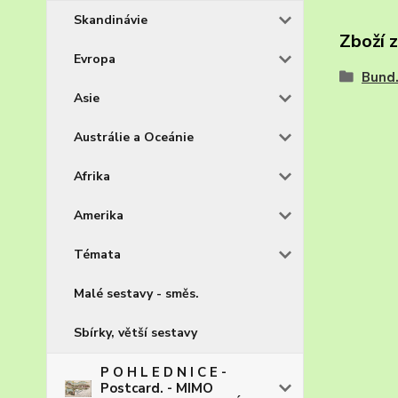
Skandinávie
Zboží 
Evropa
Bund
Asie
Austrálie a Oceánie
Afrika
Amerika
Témata
Malé sestavy - směs.
Sbírky, větší sestavy
P O H L E D N I C E -
Postcard. - MIMO