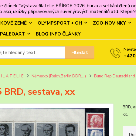
e článek "Výstava filatelie PŘÍBOR 2026, burza a setkání člen
 akci, ukázky připravovaných suvenýrových materiálů atd. Klepněte
MKOVÉ ZEMĚ
OLYMPSPORT + OH
ZOO-NOVINKY
PALEOART
BLOG-INFO ČLÁNKY
Nevíte
Hledat
+420
 I L A T E L I E
Německo (Reich,Berlin,DDR....)
Bund.Rep.Deutschland
 BRD, sestava, xx
BRD, a
xx.
Dos