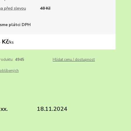
a před slevou
48 Kč
sme plátci DPH
 Kč
/
ks
roduktu:
4945
Hlídat cenu / dostupnost
oblíbených
30, vše xx. 18.11.2024