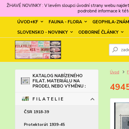
ŽHAVÉ NOVINKY : V levém sloupci úvodní strany webu najdet
podrobné informace k této
ÚVOD+KF
FAUNA - FLORA
GEOPHILA-ZNÁ
SLOVENSKO - NOVINKY
ODBORNÉ ČLÁNKY
Úvod
F
KATALOG NABÍZENÉHO
FILAT. MATERIÁLU NA
4945
PRODEJ, NEBO VÝMĚNU :
F I L A T E L I E
ČSR 1918-39
Protektorát 1939-45