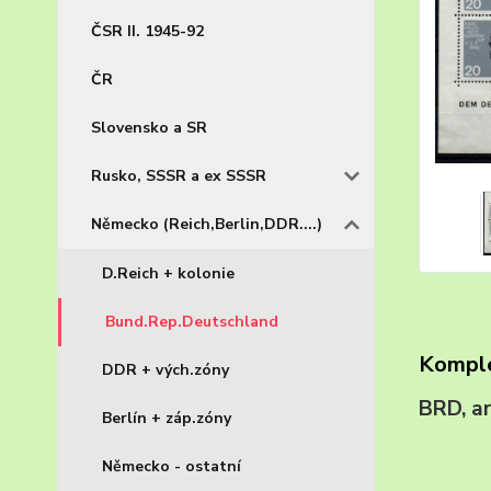
ČSR II. 1945-92
ČR
Slovensko a SR
Rusko, SSSR a ex SSSR
Německo (Reich,Berlin,DDR....)
D.Reich + kolonie
Bund.Rep.Deutschland
Komple
DDR + vých.zóny
BRD, a
Berlín + záp.zóny
Německo - ostatní