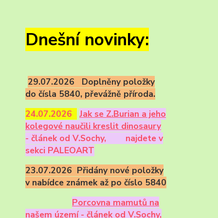
Dnešní novinky:
29.07.2026 Doplněny položky
do čísla 5840, převážně příroda.
24.07.2026
Ja
k se Z.Burian a jeho
kolegové naučili kreslit dinosaury
- článek od V.Sochy,
najdete v
sekci PALEOART
23.07.2026 Přidány nové položky
v nabídce známek až po číslo 5840
Porcovna mamutů na
našem území - článek od V.Sochy,