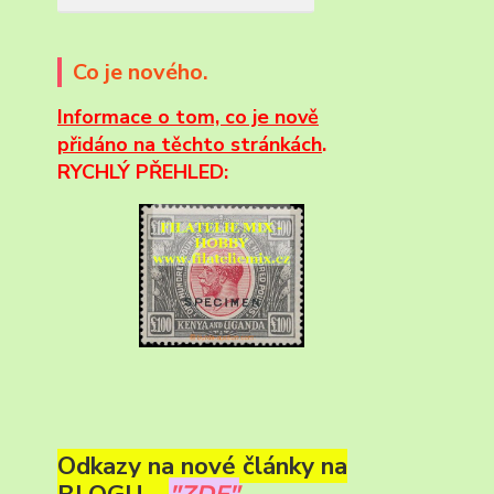
Co je nového.
Informace
o tom, co je nově
přidáno na těchto stránkách
.
RYCHLÝ PŘEHLED:
Odkazy na nové články na