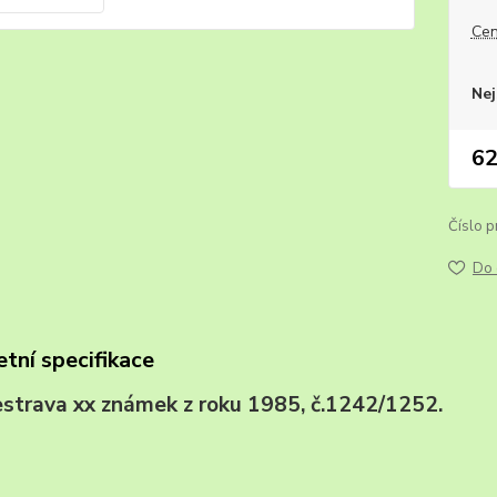
Cen
Nej
62
Číslo p
Do 
tní specifikace
sestrava xx známek z roku 1985, č.1242/1