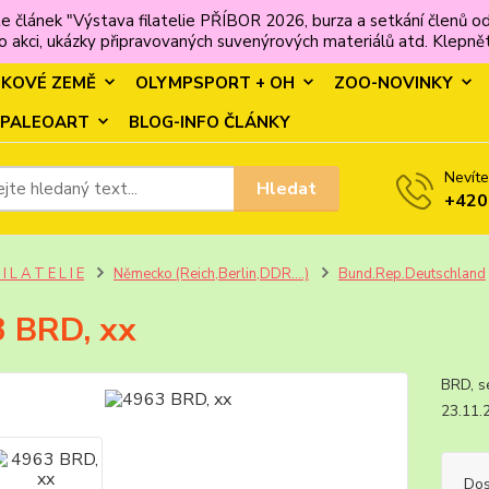
e článek "Výstava filatelie PŘÍBOR 2026, burza a setkání člen
 akci, ukázky připravovaných suvenýrových materiálů atd. Klepněte
MKOVÉ ZEMĚ
OLYMPSPORT + OH
ZOO-NOVINKY
PALEOART
BLOG-INFO ČLÁNKY
Nevíte
Hledat
+420
 I L A T E L I E
Německo (Reich,Berlin,DDR....)
Bund.Rep.Deutschland
 BRD, xx
BRD, 
23.11
Dos