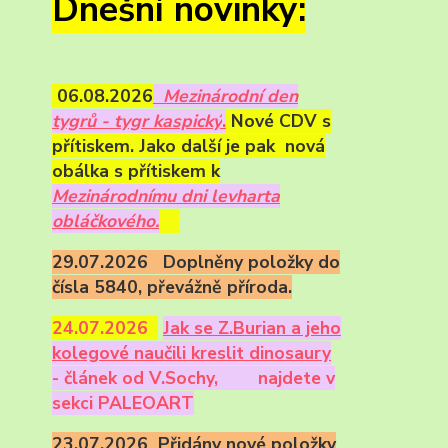
Dnešní novinky:
06.08.2026
Mezinárodní den
tygrů - tygr kaspický
.
Nové CDV s
přítiskem. Jako další je pak nová
obálka s přítiskem k
Mezinárodnímu dni levharta
obláčkového.
29.07.2026 Doplněny položky do
čísla 5840, převážně příroda.
24.07.2026
Ja
k se Z.Burian a jeho
kolegové naučili kreslit dinosaury
- článek od V.Sochy,
najdete v
sekci PALEOART
23.07.2026 Přidány nové položky