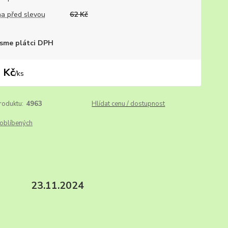
a před slevou
62 Kč
sme plátci DPH
 Kč
/
ks
roduktu:
4963
Hlídat cenu / dostupnost
oblíbených
252. 23.11.2024