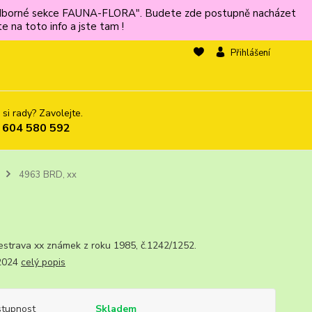
ů odborné sekce FAUNA-FLORA". Budete zde postupně nacházet
 na toto info a jste tam !
Přihlášení
 si rady? Zavolejte.
 604 580 592
4963 BRD, xx
sestrava xx známek z roku 1985, č.1242/1252.
.2024
celý popis
tupnost
Skladem