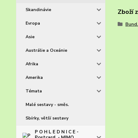
Skandinávie
Zboží 
Evropa
Bund
Asie
Austrálie a Oceánie
Afrika
Amerika
Témata
Malé sestavy - směs.
Sbírky, větší sestavy
P O H L E D N I C E -
Postcard. - MIMO