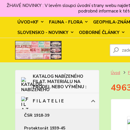
ŽHAVÉ NOVINKY : V levém sloupci úvodní strany webu najdet
podrobné informace k této
ÚVOD+KF
FAUNA - FLORA
GEOPHILA-ZNÁ
SLOVENSKO - NOVINKY
ODBORNÉ ČLÁNKY
Úvod
F
KATALOG NABÍZENÉHO
FILAT. MATERIÁLU NA
4963
PRODEJ, NEBO VÝMĚNU :
F I L A T E L I E
ČSR 1918-39
Protektorát 1939-45