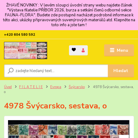
ŽHAVÉ NOVINKY : V levém sloupci úvodní strany webu najdete článek
"Výstava filatelie PŘÍBOR 2026, burza a setkání členů odborné sekce
FAUNA-FLORA". Budete zde postupně nacházet podrobné informace k
této akci, ukázky připravovaných suvenýrových materiálů atd. Klepněte na
toto info a jste tam !
+420 604 580 592
Menu
Hledat
Úvod
F I L A T E L I E
Evropa
Švýcarsko
4978 Švýcarsko, sestava,
o
4978 Švýcarsko, sestava, o