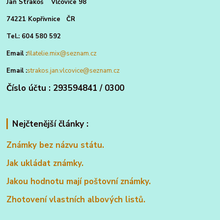
Jan Strakoš Vlčovice 98
74221 Kopřivnice ČR
Tel.: 604 580 592
Email :
filatelie.mix@seznam.cz
Email :
strakos.jan.vlcovice@seznam.cz
Číslo účtu : 293594841 / 0300
Nejčtenější články :
Známky bez názvu státu.
Jak ukládat známky.
Jakou hodnotu mají poštovní známky.
Zhotovení vlastních albových listů.