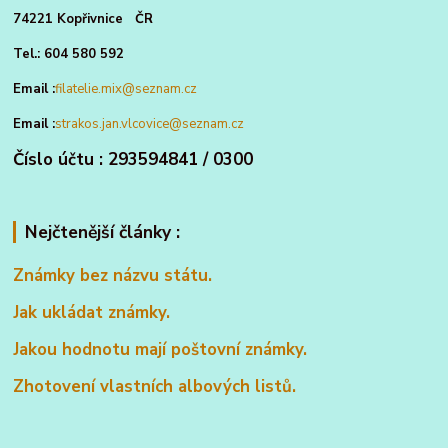
74221 Kopřivnice ČR
Tel.: 604 580 592
Email :
filatelie.mix@seznam.cz
Email :
strakos.jan.vlcovice@seznam.cz
Číslo účtu : 293594841 / 0300
Nejčtenější články :
Známky bez názvu státu.
Jak ukládat známky.
Jakou hodnotu mají poštovní známky.
Zhotovení vlastních albových listů.