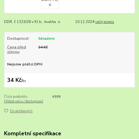
DDR, č.1323/28 v Kl.b., kvalita o. 10.12.2024
celý popis
Dostupnost
Skladem
Cena před
34 Kč
slevou
Nejsme plátci DPH
34 Kč
/
ks
Číslo produktu:
4986
Hlídat cenu / dostupnost
Do oblíbených
Kompletní specifikace