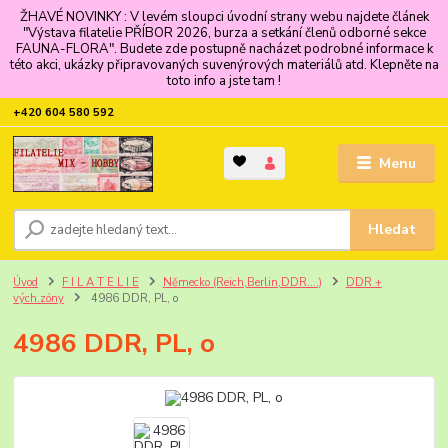
ŽHAVÉ NOVINKY : V levém sloupci úvodní strany webu najdete článek
"Výstava filatelie PŘÍBOR 2026, burza a setkání členů odborné sekce
FAUNA-FLORA". Budete zde postupně nacházet podrobné informace k
této akci, ukázky připravovaných suvenýrových materiálů atd. Klepněte na
toto info a jste tam !
+420 604 580 592
Menu
Hledat
Úvod
F I L A T E L I E
Německo (Reich,Berlin,DDR....)
DDR +
vých.zóny
4986 DDR, PL, o
4986 DDR, PL, o