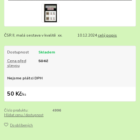
ČSR II, malá sestava v kvalitě xx. 10.12.2024
celý popis
Dostupnost
Skladem
Cena před
50 Kč
slevou
Nejsme plátci DPH
50 Kč
/
ks
Číslo produktu:
4996
Hlídat cenu / dostupnost
Do oblíbených