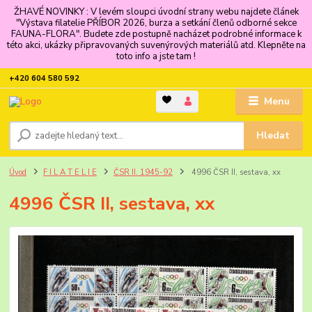
ŽHAVÉ NOVINKY : V levém sloupci úvodní strany webu najdete článek
"Výstava filatelie PŘÍBOR 2026, burza a setkání členů odborné sekce
FAUNA-FLORA". Budete zde postupně nacházet podrobné informace k
této akci, ukázky připravovaných suvenýrových materiálů atd. Klepněte na
toto info a jste tam !
+420 604 580 592
Menu
Hledat
Úvod
F I L A T E L I E
ČSR II. 1945-92
4996 ČSR II, sestava, xx
4996 ČSR II, sestava, xx