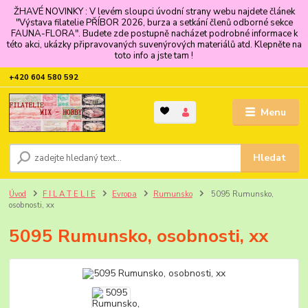
ŽHAVÉ NOVINKY : V levém sloupci úvodní strany webu najdete článek
"Výstava filatelie PŘÍBOR 2026, burza a setkání členů odborné sekce
FAUNA-FLORA". Budete zde postupně nacházet podrobné informace k
této akci, ukázky připravovaných suvenýrových materiálů atd. Klepněte na
toto info a jste tam !
+420 604 580 592
Menu
Hledat
Úvod
F I L A T E L I E
Evropa
Rumunsko
5095 Rumunsko,
osobnosti, xx
5095 Rumunsko, osobnosti, xx