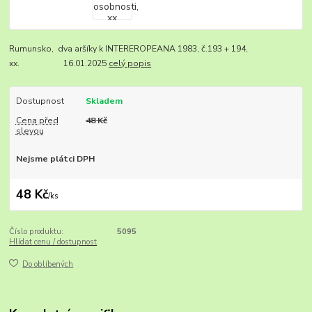
Rumunsko, dva aršíky k INTEREROPEANA 1983, č.193 + 194,
xx. 16.01.2025
celý popis
Dostupnost
Skladem
Cena před
48 Kč
slevou
Nejsme plátci DPH
48 Kč
/
ks
Číslo produktu:
5095
Hlídat cenu / dostupnost
Do oblíbených