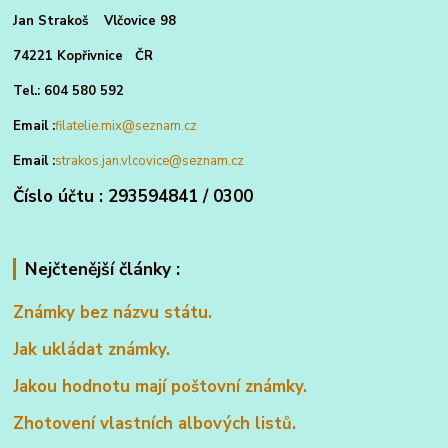
Jan Strakoš Vlčovice 98
74221 Kopřivnice ČR
Tel.: 604 580 592
Email :
filatelie.mix@seznam.cz
Email :
strakos.jan.vlcovice@seznam.cz
Číslo účtu : 293594841 / 0300
Nejčtenější články :
Známky bez názvu státu.
Jak ukládat známky.
Jakou hodnotu mají poštovní známky.
Zhotovení vlastních albových listů.