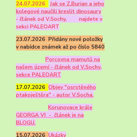
24.07.2026
Ja
k se Z.Burian a jeho
kolegové naučili kreslit dinosaury
- článek od V.Sochy,
najdete v
sekci PALEOART
23.07.2026 Přidány nové položky
v nabídce známek až po číslo 5840
Porcovna mamutů na
našem území - článek od V.Sochy,
sekce PALEOART
17.07.2026
Objev "osrstěného
ptakoještěra" - autor V.Socha.
Korunovace krále
GEORGA VI - článek je na
BLOGU.
15.07.2026
Ukázky