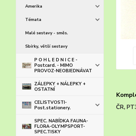
Amerika
Témata
Malé sestavy - směs.
Sbírky, větší sestavy
P O H L E D N I C E -
Postcard. - MIMO
PROVOZ-NEOBJEDNÁVAT
ZÁLEPKY + NÁLEPKY +
OSTATNÍ
Komple
CELISTVOSTI-
ČR, P
Post.stationery.
SPEC. NABÍDKA FAUNA-
FLORA-OLYMPSPORT-
SPEC.TISKY