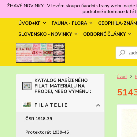
ŽHAVÉ NOVINKY : V levém sloupci úvodní strany webu najdet
podrobné informace k této
ÚVOD+KF
FAUNA - FLORA
GEOPHILA-ZNÁ
SLOVENSKO - NOVINKY
ODBORNÉ ČLÁNKY
Úvod
F
KATALOG NABÍZENÉHO
FILAT. MATERIÁLU NA
5143
PRODEJ, NEBO VÝMĚNU :
F I L A T E L I E
ČSR 1918-39
Protektorát 1939-45