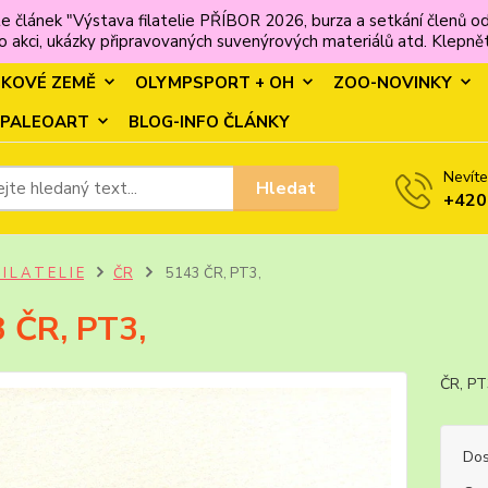
e článek "Výstava filatelie PŘÍBOR 2026, burza a setkání člen
 akci, ukázky připravovaných suvenýrových materiálů atd. Klepněte
MKOVÉ ZEMĚ
OLYMPSPORT + OH
ZOO-NOVINKY
PALEOART
BLOG-INFO ČLÁNKY
Nevíte
Hledat
+420
 I L A T E L I E
ČR
5143 ČR, PT3,
 ČR, PT3,
ČR, P
Dos