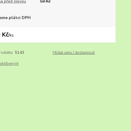
a před slevou
50 Kč
sme plátci DPH
 Kč
/
ks
roduktu:
5143
Hlídat cenu / dostupnost
oblíbených