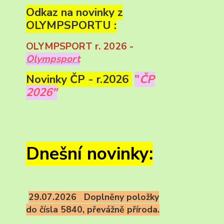
Odkaz na novinky z
OLYMPSPORTU :
OLYMPSPORT r. 2026 -
Olympsport
Novinky ČP - r.2026
"
ČP
2026"
Dnešní novinky:
29.07.2026 Doplněny položky
do čísla 5840, převážně příroda.