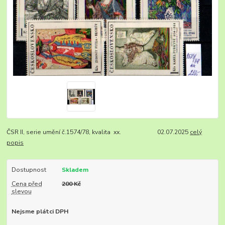
ČSR II, serie umění č.1574/78, kvalita xx. 02.07.2025
celý
popis
Dostupnost
Skladem
Cena před
200 Kč
slevou
Nejsme plátci DPH