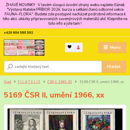
ŽHAVÉ NOVINKY : V levém sloupci úvodní strany webu najdete článek
"Výstava filatelie PŘÍBOR 2026, burza a setkání členů odborné sekce
FAUNA-FLORA". Budete zde postupně nacházet podrobné informace k
této akci, ukázky připravovaných suvenýrových materiálů atd. Klepněte na
toto info a jste tam !
+420 604 580 592
Menu
Hledat
Úvod
F I L A T E L I E
ČSR II. 1945-92
5169 ČSR II, umění 1966, xx
5169 ČSR II, umění 1966, xx