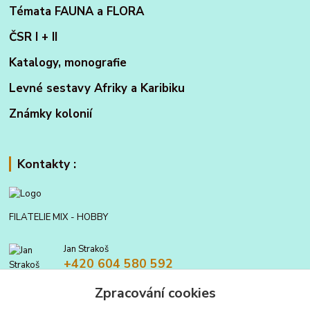
Témata FAUNA a FLORA
ČSR I + II
Katalogy, monografie
Levné sestavy Afriky a Karibiku
Známky kolonií
Kontakty :
FILATELIE MIX - HOBBY
Jan Strakoš
+420 604 580 592
Zpracování cookies
filatelie.mix@seznam.cz