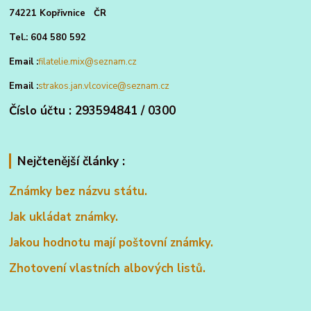
74221 Kopřivnice ČR
Tel.: 604 580 592
Email :
filatelie.mix@seznam.cz
Email :
strakos.jan.vlcovice@seznam.cz
Číslo účtu : 293594841 / 0300
Nejčtenější články :
Známky bez názvu státu.
Jak ukládat známky.
Jakou hodnotu mají poštovní známky.
Zhotovení vlastních albových listů.