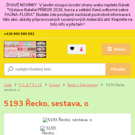
ŽHAVÉ NOVINKY : V levém sloupci úvodní strany webu najdete článek
"Výstava filatelie PŘÍBOR 2026, burza a setkání členů odborné sekce
FAUNA-FLORA". Budete zde postupně nacházet podrobné informace k
této akci, ukázky připravovaných suvenýrových materiálů atd. Klepněte na
toto info a jste tam !
+420 604 580 592
Menu
Hledat
Úvod
F I L A T E L I E
Evropa
Řecko + Egej.ostrovy
5193 Řecko,
sestava, o
5193 Řecko, sestava, o