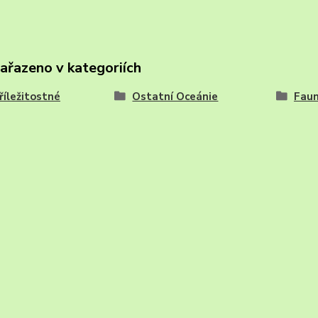
zařazeno v kategoriích
říležitostné
Ostatní Oceánie
Fau