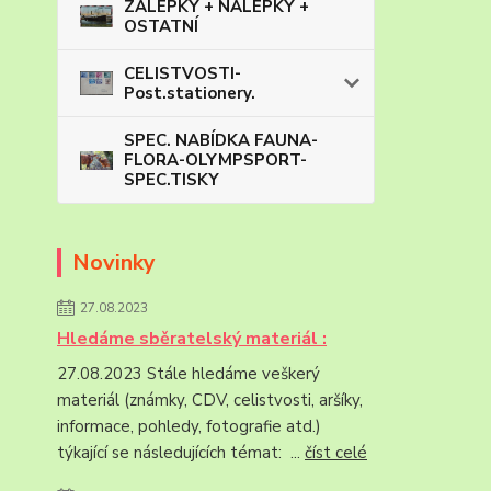
ZÁLEPKY + NÁLEPKY +
OSTATNÍ
CELISTVOSTI-
Post.stationery.
SPEC. NABÍDKA FAUNA-
FLORA-OLYMPSPORT-
SPEC.TISKY
Novinky
27.08.2023
Hledáme sběratelský materiál :
27.08.2023 Stále hledáme veškerý
materiál (známky, CDV, celistvosti, aršíky,
informace, pohledy, fotografie atd.)
týkající se následujících témat: ...
číst celé