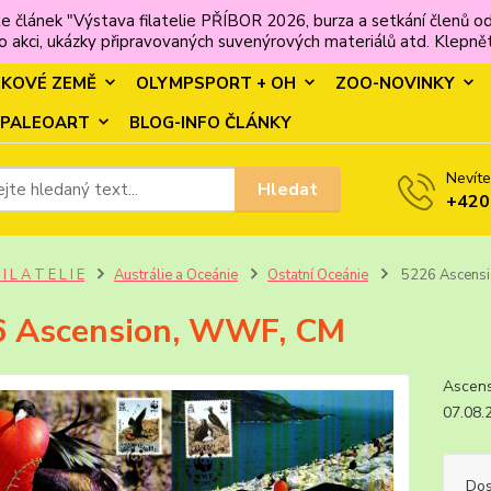
e článek "Výstava filatelie PŘÍBOR 2026, burza a setkání člen
 akci, ukázky připravovaných suvenýrových materiálů atd. Klepněte
MKOVÉ ZEMĚ
OLYMPSPORT + OH
ZOO-NOVINKY
PALEOART
BLOG-INFO ČLÁNKY
Nevíte
Hledat
+420
 I L A T E L I E
Austrálie a Oceánie
Ostatní Oceánie
5226 Ascens
6 Ascension, WWF, CM
Ascen
07.08
Dos