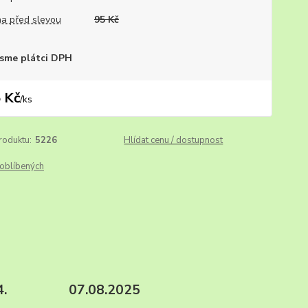
a před slevou
95 Kč
sme plátci DPH
 Kč
/
ks
roduktu:
5226
Hlídat cenu / dostupnost
oblíbených
521/524. 07.08.2025