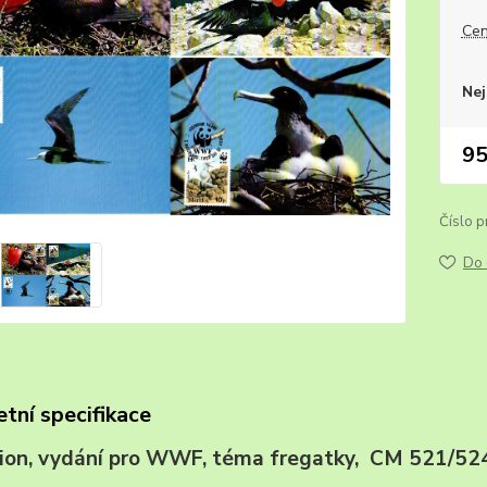
Cen
Nej
95
Číslo p
Do 
tní specifikace
sion, vydání pro WWF, téma fregatky, CM 