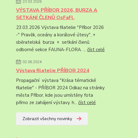
23.03.2026
VÝSTAVA PŘÍBOR 2026, BURZA A
SETKÁNÍ ČLENŮ OsFaFl.
23.03.2026 Výstava filatelie "Příbor 2026
-" Pravěk, oceány a korálové útesy", +
sběratelská burza + setkání členů
odborné sekce FAUNA-FLORA. ...
číst celé
02.06.2024
Výstava filatelie PŘÍBOR 2024
Propagační výstava "Krása tématické
filatelie" - PŘÍBOR 2024 Odkaz na stránky
města Příbor, kde jsou umístěny fota
přímo ze zahájení výstavy. h...
číst celé
Zobrazit všechny novinky