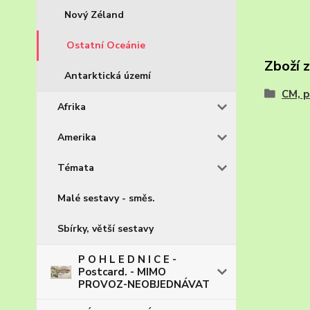
Nový Zéland
Ostatní Oceánie
Zboží 
Antarktická území
CM, p
Afrika
Amerika
Témata
Malé sestavy - směs.
Sbírky, větší sestavy
P O H L E D N I C E -
Postcard. - MIMO
PROVOZ-NEOBJEDNÁVAT