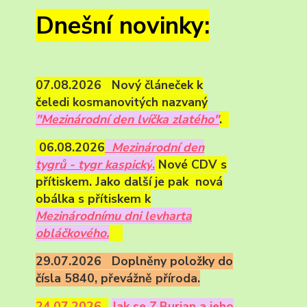
Dnešní novinky:
07.08.2026 Nový článeček k
čeledi kosmanovitých nazvaný
"Mezinárodní den lvíčka zlatého"
.
06.08.2026
Mezinárodní den
tygrů - tygr kaspický
.
Nové CDV s
přítiskem. Jako další je pak nová
obálka s přítiskem k
Mezinárodnímu dni levharta
obláčkového.
29.07.2026 Doplněny položky do
čísla 5840, převážně příroda.
24.07.2026
Ja
k se Z.Burian a jeho