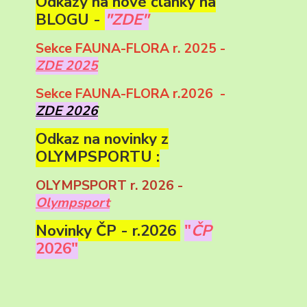
Odkazy na nové články na
BLOGU -
"ZDE"
Sekce FAUNA-FLORA r. 2025 -
ZDE 2025
Sekce FAUNA-FLORA r.2026 -
ZDE 2026
Odkaz na novinky z
OLYMPSPORTU :
OLYMPSPORT r. 2026 -
Olympsport
Novinky ČP - r.2026
"
ČP
2026"