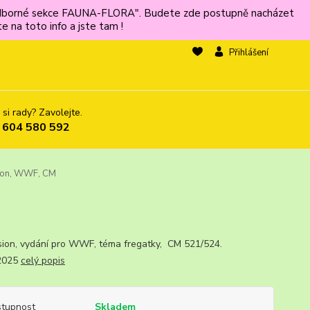
ů odborné sekce FAUNA-FLORA". Budete zde postupně nacházet
 na toto info a jste tam !
Přihlášení
 si rady? Zavolejte.
 604 580 592
ion, WWF, CM
sion, vydání pro WWF, téma fregatky, CM 521/524.
.2025
celý popis
tupnost
Skladem