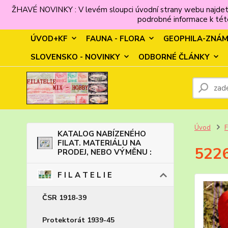
ŽHAVÉ NOVINKY : V levém sloupci úvodní strany webu najdet
podrobné informace k této
ÚVOD+KF
FAUNA - FLORA
GEOPHILA-ZNÁ
SLOVENSKO - NOVINKY
ODBORNÉ ČLÁNKY
Úvod
F
KATALOG NABÍZENÉHO
FILAT. MATERIÁLU NA
522
PRODEJ, NEBO VÝMĚNU :
F I L A T E L I E
ČSR 1918-39
Protektorát 1939-45