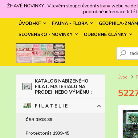
ŽHAVÉ NOVINKY : V levém sloupci úvodní strany webu najdet
podrobné informace k této
ÚVOD+KF
FAUNA - FLORA
GEOPHILA-ZNÁ
SLOVENSKO - NOVINKY
ODBORNÉ ČLÁNKY
Úvod
F
KATALOG NABÍZENÉHO
FILAT. MATERIÁLU NA
522
PRODEJ, NEBO VÝMĚNU :
F I L A T E L I E
ČSR 1918-39
Protektorát 1939-45