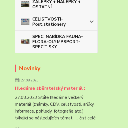
ZÁLEPKY + NÁLEPKY +
OSTATNÍ
CELISTVOSTI-
Post.stationery.
SPEC. NABÍDKA FAUNA-
FLORA-OLYMPSPORT-
SPEC.TISKY
Novinky
27.08.2023
Hledáme sběratelský materiál :
27.08.2023 Stále hledáme veškerý
materiál (známky, CDV, celistvosti, aršíky,
informace, pohledy, fotografie atd.)
týkající se následujících témat: ...
číst celé