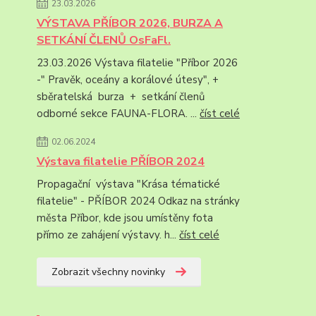
23.03.2026
VÝSTAVA PŘÍBOR 2026, BURZA A
SETKÁNÍ ČLENŮ OsFaFl.
23.03.2026 Výstava filatelie "Příbor 2026
-" Pravěk, oceány a korálové útesy", +
sběratelská burza + setkání členů
odborné sekce FAUNA-FLORA. ...
číst celé
02.06.2024
Výstava filatelie PŘÍBOR 2024
Propagační výstava "Krása tématické
filatelie" - PŘÍBOR 2024 Odkaz na stránky
města Příbor, kde jsou umístěny fota
přímo ze zahájení výstavy. h...
číst celé
Zobrazit všechny novinky