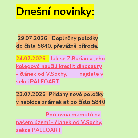
Dnešní novinky:
29.07.2026 Doplněny položky
do čísla 5840, převážně příroda.
24.07.2026
Ja
k se Z.Burian a jeho
kolegové naučili kreslit dinosaury
- článek od V.Sochy,
najdete v
sekci PALEOART
23.07.2026 Přidány nové položky
v nabídce známek až po číslo 5840
Porcovna mamutů na
našem území - článek od V.Sochy,
sekce PALEOART