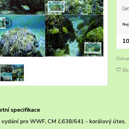
Cen
Nej
10
Číslo p
Do 
tní specifikace
u, vydání pro WWF, CM č.638/641 - korálo