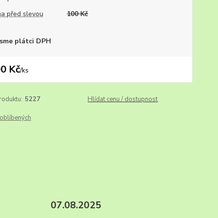
a před slevou
100 Kč
sme plátci DPH
0 Kč
/
ks
roduktu:
5227
Hlídat cenu / dostupnost
oblíbených
vý útes. 07.08.2025