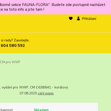
ů odborné sekce FAUNA-FLORA". Budete zde postupně nacházet
 na toto info a jste tam !
Přihlášení
 si rady? Zavolejte.
 604 580 592
, CM pro WWF
, vydání pro WWF, CM č.638/641 - korálový
s. 07.08.2025
celý popis
tupnost
Skladem