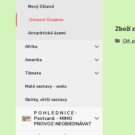
Nový Zéland
Ostatní Oceánie
Zboží 
Antarktická území
CM, p
Afrika
Amerika
Témata
Malé sestavy - směs.
Sbírky, větší sestavy
P O H L E D N I C E -
Postcard. - MIMO
PROVOZ-NEOBJEDNÁVAT