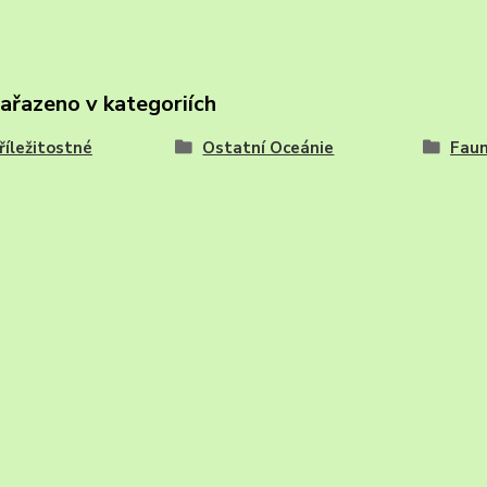
zařazeno v kategoriích
říležitostné
Ostatní Oceánie
Fau