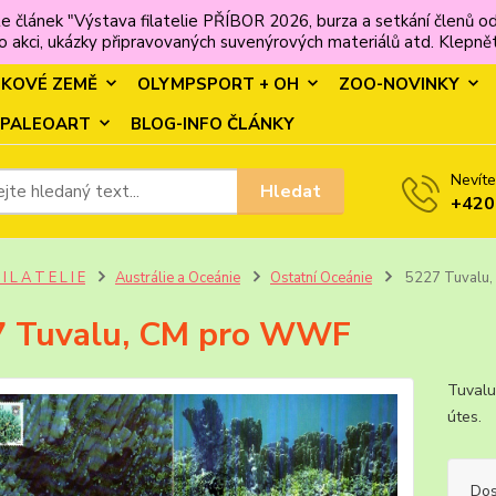
e článek "Výstava filatelie PŘÍBOR 2026, burza a setkání člen
 akci, ukázky připravovaných suvenýrových materiálů atd. Klepněte
MKOVÉ ZEMĚ
OLYMPSPORT + OH
ZOO-NOVINKY
PALEOART
BLOG-INFO ČLÁNKY
Nevíte
Hledat
+420
 I L A T E L I E
Austrálie a Oceánie
Ostatní Oceánie
5227 Tuvalu
7 Tuvalu, CM pro WWF
Tuvalu
úte
Dos