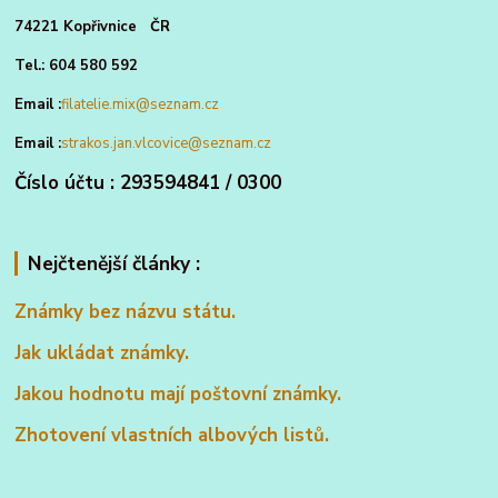
74221 Kopřivnice ČR
Tel.: 604 580 592
Email :
filatelie.mix@seznam.cz
Email :
strakos.jan.vlcovice@seznam.cz
Číslo účtu : 293594841 / 0300
Nejčtenější články :
Známky bez názvu státu.
Jak ukládat známky.
Jakou hodnotu mají poštovní známky.
Zhotovení vlastních albových listů.