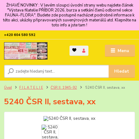
ŽHAVÉ NOVINKY : V levém sloupci úvodní strany webu najdete článek
"Výstava filatelie PŘÍBOR 2026, burza a setkání členů odborné sekce
FAUNA-FLORA". Budete zde postupně nacházet podrobné informace k
této akci, ukázky připravovaných suvenýrových materiálů atd. Klepněte na
toto info a jste tam !
+420 604 580 592
Menu
Hledat
Úvod
F I L A T E L I E
ČSR II. 1945-92
5240 ČSR II, sestava, xx
5240 ČSR II, sestava, xx