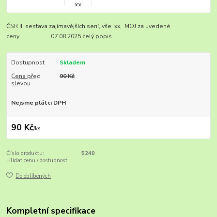
ČSR II, sestava zajímavějších serií, vše xx, MOJ za uvedené
ceny. 07.08.2025
celý popis
Dostupnost
Skladem
Cena před
90 Kč
slevou
Nejsme plátci DPH
90 Kč
/
ks
Číslo produktu:
5240
Hlídat cenu / dostupnost
Do oblíbených
Kompletní specifikace