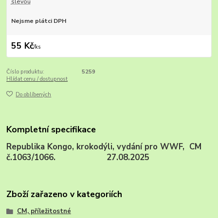
slevou
Nejsme plátci DPH
55 Kč
/
ks
Číslo produktu:
5259
Hlídat cenu / dostupnost
Do oblíbených
Kompletní specifikace
Republika Kongo, krokodýli, vydání pro WWF, CM
č.1063/1066. 27.08.2025
Zboží zařazeno v kategoriích
CM, příležitostné