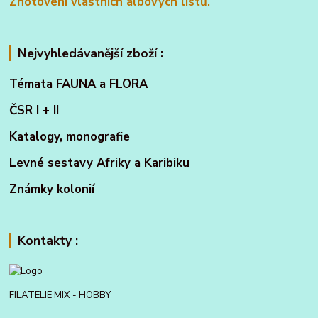
Zhotovení vlastních albových listů.
Nejvyhledávanější zboží :
Témata FAUNA a FLORA
ČSR I + II
Katalogy, monografie
Levné sestavy Afriky a Karibiku
Známky kolonií
Kontakty :
FILATELIE MIX - HOBBY