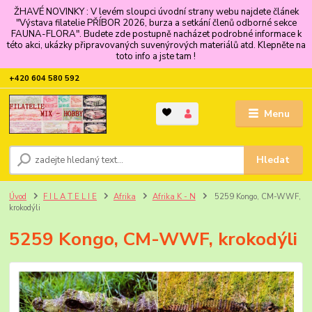
ŽHAVÉ NOVINKY : V levém sloupci úvodní strany webu najdete článek
"Výstava filatelie PŘÍBOR 2026, burza a setkání členů odborné sekce
FAUNA-FLORA". Budete zde postupně nacházet podrobné informace k
této akci, ukázky připravovaných suvenýrových materiálů atd. Klepněte na
toto info a jste tam !
+420 604 580 592
Menu
Hledat
Úvod
F I L A T E L I E
Afrika
Afrika K - N
5259 Kongo, CM-WWF,
krokodýli
5259 Kongo, CM-WWF, krokodýli