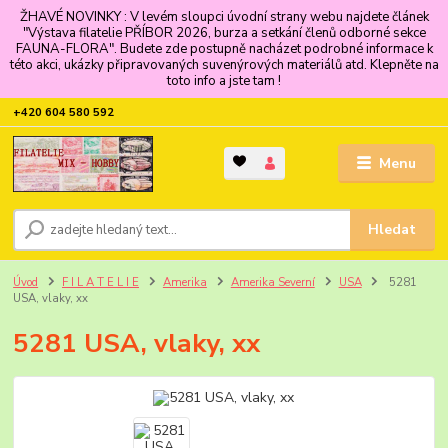
ŽHAVÉ NOVINKY : V levém sloupci úvodní strany webu najdete článek
"Výstava filatelie PŘÍBOR 2026, burza a setkání členů odborné sekce
FAUNA-FLORA". Budete zde postupně nacházet podrobné informace k
této akci, ukázky připravovaných suvenýrových materiálů atd. Klepněte na
toto info a jste tam !
+420 604 580 592
Menu
Hledat
Úvod
F I L A T E L I E
Amerika
Amerika Severní
USA
5281
USA, vlaky, xx
5281 USA, vlaky, xx