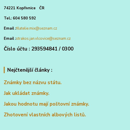
74221 Kopřivnice ČR
Tel.: 604 580 592
Email :
filatelie.mix@seznam.cz
Email :
strakos.jan.vlcovice@seznam.cz
Číslo účtu : 293594841 / 0300
Nejčtenější články :
Známky bez názvu státu.
Jak ukládat známky.
Jakou hodnotu mají poštovní známky.
Zhotovení vlastních albových listů.