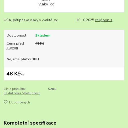
USA, pětipáska vlaky v kvalitě xx. 10.10.2025
celý popis
Dostupnost
Skladem
Cena před
48 Kč
slevou
Nejsme plátci DPH
48 Kč
/
ks
Číslo produktu:
5281
Hlídat cenu / dostupnost
Do oblíbených
Kompletní specifikace