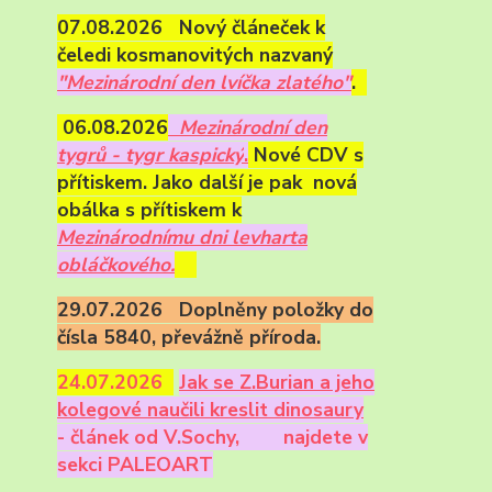
07.08.2026 Nový článeček k
čeledi kosmanovitých nazvaný
"Mezinárodní den lvíčka zlatého"
.
06.08.2026
Mezinárodní den
tygrů - tygr kaspický
.
Nové CDV s
přítiskem. Jako další je pak nová
obálka s přítiskem k
Mezinárodnímu dni levharta
obláčkového.
29.07.2026 Doplněny položky do
čísla 5840, převážně příroda.
24.07.2026
Ja
k se Z.Burian a jeho
kolegové naučili kreslit dinosaury
- článek od V.Sochy,
najdete v
sekci PALEOART