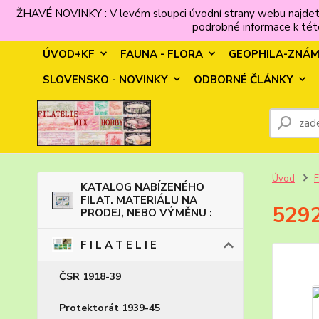
ŽHAVÉ NOVINKY : V levém sloupci úvodní strany webu najdet
podrobné informace k této
ÚVOD+KF
FAUNA - FLORA
GEOPHILA-ZNÁ
SLOVENSKO - NOVINKY
ODBORNÉ ČLÁNKY
Úvod
F
KATALOG NABÍZENÉHO
FILAT. MATERIÁLU NA
5292
PRODEJ, NEBO VÝMĚNU :
F I L A T E L I E
ČSR 1918-39
Protektorát 1939-45