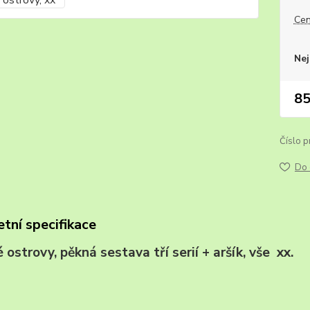
Cen
Nej
85
Číslo p
Do 
tní specifikace
é ostrovy, pěkná sestava tří serií + aršík, v