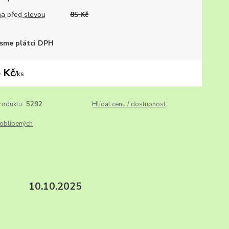
a před slevou
85 Kč
sme plátci DPH
 Kč
/
ks
roduktu:
5292
Hlídat cenu / dostupnost
oblíbených
še xx. 10.10.2025