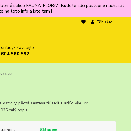
ů odborné sekce FAUNA-FLORA". Budete zde postupně nacházet
 na toto info a jste tam !
Přihlášení
 si rady? Zavolejte.
 604 580 592
ovy, xx
é ostrovy, pěkná sestava tří serií + aršík, vše xx.
.2025
celý popis
tupnost
Skladem