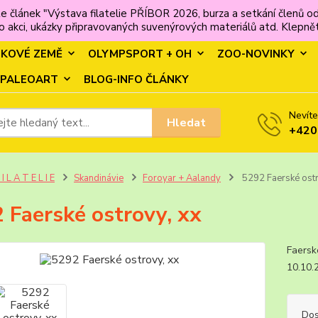
e článek "Výstava filatelie PŘÍBOR 2026, burza a setkání člen
 akci, ukázky připravovaných suvenýrových materiálů atd. Klepněte
MKOVÉ ZEMĚ
OLYMPSPORT + OH
ZOO-NOVINKY
PALEOART
BLOG-INFO ČLÁNKY
Nevíte
Hledat
+420
 I L A T E L I E
Skandinávie
Foroyar + Aalandy
5292 Faerské ostr
 Faerské ostrovy, xx
Faersk
10.10
Dos