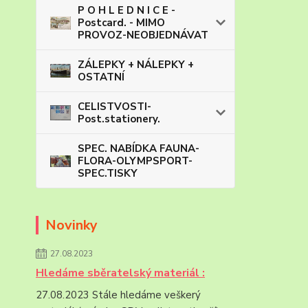
P O H L E D N I C E -
Postcard. - MIMO
PROVOZ-NEOBJEDNÁVAT
ZÁLEPKY + NÁLEPKY +
OSTATNÍ
CELISTVOSTI-
Post.stationery.
SPEC. NABÍDKA FAUNA-
FLORA-OLYMPSPORT-
SPEC.TISKY
Novinky
27.08.2023
Hledáme sběratelský materiál :
27.08.2023 Stále hledáme veškerý