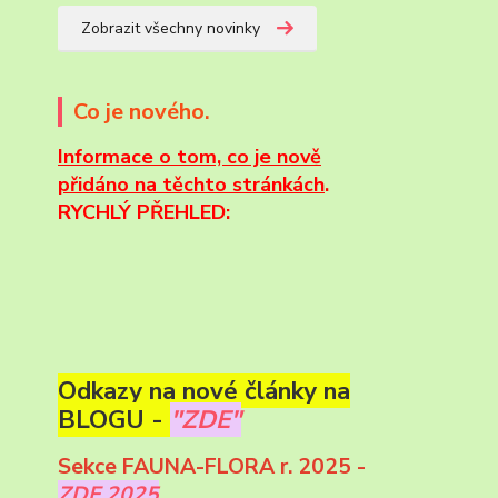
Zobrazit všechny novinky
Co je nového.
Informace
o tom, co je nově
přidáno na těchto stránkách
.
RYCHLÝ PŘEHLED:
Odkazy na nové články na
BLOGU -
"ZDE"
Sekce FAUNA-FLORA r. 2025 -
ZDE 2025