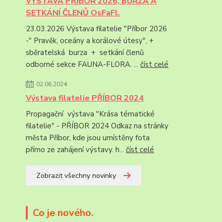
VÝSTAVA PŘÍBOR 2026, BURZA A
SETKÁNÍ ČLENŮ OsFaFl.
23.03.2026 Výstava filatelie "Příbor 2026
-" Pravěk, oceány a korálové útesy", +
sběratelská burza + setkání členů
odborné sekce FAUNA-FLORA. ...
číst celé
02.06.2024
Výstava filatelie PŘÍBOR 2024
Propagační výstava "Krása tématické
filatelie" - PŘÍBOR 2024 Odkaz na stránky
města Příbor, kde jsou umístěny fota
přímo ze zahájení výstavy. h...
číst celé
Zobrazit všechny novinky
Co je nového.