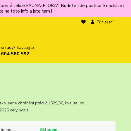
ů odborné sekce FAUNA-FLORA". Budete zde postupně nacházet
 na toto info a jste tam !
Přihlášení
 si rady? Zavolejte.
 604 580 592
rsko, serie chráněni ptáci č.1529/36, kvalita xx.
.2025
celý popis
tupnost
Skladem