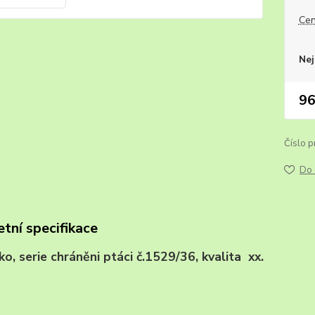
Cen
Nej
96
Číslo p
Do 
tní specifikace
sko, serie chráněni ptáci č.1529/36, kvalita x