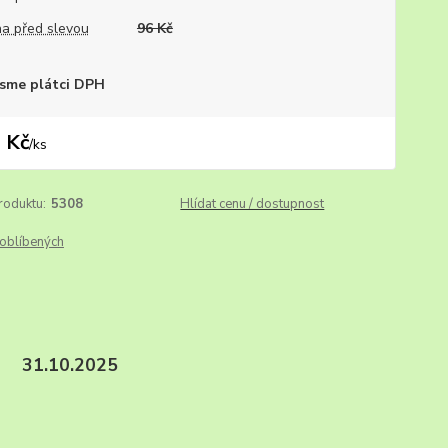
a před slevou
96 Kč
sme plátci DPH
 Kč
/
ks
roduktu:
5308
Hlídat cenu / dostupnost
oblíbených
x. 31.10.2025