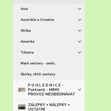
Asie
Austrálie a Oceánie
Afrika
Amerika
Témata
Malé sestavy - směs.
Sbírky, větší sestavy
P O H L E D N I C E -
Postcard. - MIMO
PROVOZ-NEOBJEDNÁVAT
ZÁLEPKY + NÁLEPKY +
OSTATNÍ