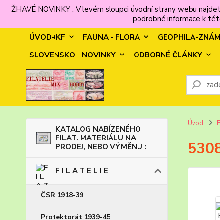
ŽHAVÉ NOVINKY : V levém sloupci úvodní strany webu najdet
podrobné informace k této
ÚVOD+KF
FAUNA - FLORA
GEOPHILA-ZNÁ
SLOVENSKO - NOVINKY
ODBORNÉ ČLÁNKY
Úvod
F
KATALOG NABÍZENÉHO
FILAT. MATERIÁLU NA
5308
PRODEJ, NEBO VÝMĚNU :
F I L A T E L I E
ČSR 1918-39
Protektorát 1939-45