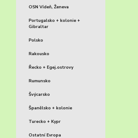
OSN Vídeň, Ženeva
Portugalsko + kolonie +
Gibraltar
Polsko
Rakousko
Řecko + Egej.ostrovy
Rumunsko
Švýcarsko
Španělsko + kolonie
Turecko + Kypr
Ostatní Evropa