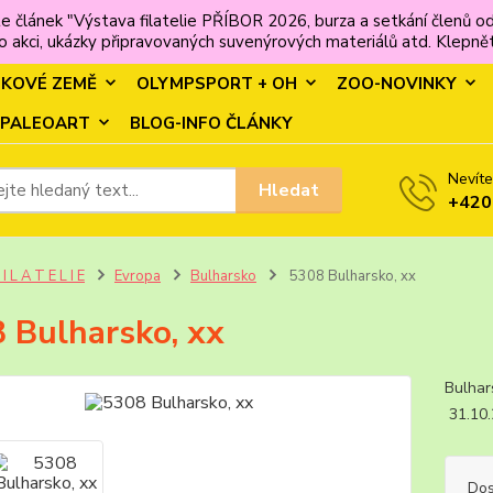
e článek "Výstava filatelie PŘÍBOR 2026, burza a setkání člen
 akci, ukázky připravovaných suvenýrových materiálů atd. Klepněte
MKOVÉ ZEMĚ
OLYMPSPORT + OH
ZOO-NOVINKY
PALEOART
BLOG-INFO ČLÁNKY
Nevíte
Hledat
+420
 I L A T E L I E
Evropa
Bulharsko
5308 Bulharsko, xx
 Bulharsko, xx
Bulha
31.10
Dos