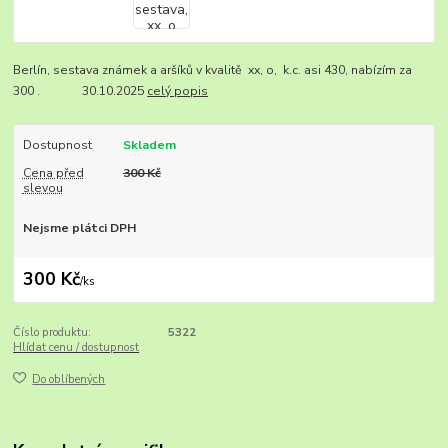
Berlín, sestava známek a aršíků v kvalitě xx, o, k.c. asi 430, nabízím za
300 . 30.10.2025
celý popis
Dostupnost
Skladem
Cena před
300 Kč
slevou
Nejsme plátci DPH
300 Kč
/
ks
Číslo produktu:
5322
Hlídat cenu / dostupnost
Do oblíbených