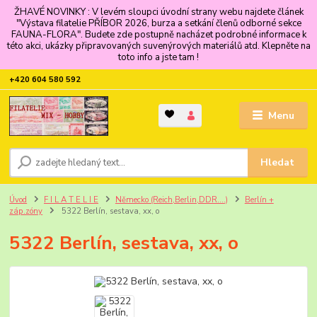
ŽHAVÉ NOVINKY : V levém sloupci úvodní strany webu najdete článek
"Výstava filatelie PŘÍBOR 2026, burza a setkání členů odborné sekce
FAUNA-FLORA". Budete zde postupně nacházet podrobné informace k
této akci, ukázky připravovaných suvenýrových materiálů atd. Klepněte na
toto info a jste tam !
+420 604 580 592
Menu
Hledat
Úvod
F I L A T E L I E
Německo (Reich,Berlin,DDR....)
Berlín +
záp.zóny
5322 Berlín, sestava, xx, o
5322 Berlín, sestava, xx, o