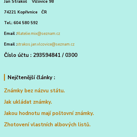
Jan Strakoš Vlčovice 98
74221 Kopřivnice ČR
Tel.: 604 580 592
Email :
filatelie.mix@seznam.cz
Email :
strakos.jan.vlcovice@seznam.cz
Číslo účtu : 293594841 / 0300
Nejčtenější články :
Známky bez názvu státu.
Jak ukládat známky.
Jakou hodnotu mají poštovní známky.
Zhotovení vlastních albových listů.