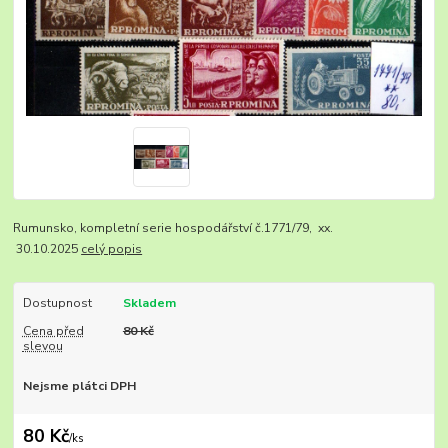
Rumunsko, kompletní serie hospodářství č.1771/79, xx.
30.10.2025
celý popis
Dostupnost
Skladem
Cena před
80 Kč
slevou
Nejsme plátci DPH
80 Kč
/
ks