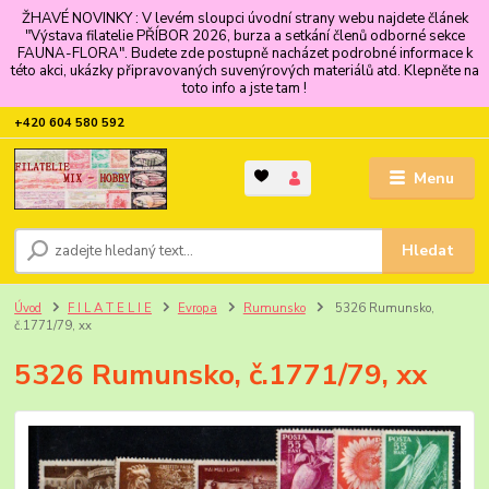
ŽHAVÉ NOVINKY : V levém sloupci úvodní strany webu najdete článek
"Výstava filatelie PŘÍBOR 2026, burza a setkání členů odborné sekce
FAUNA-FLORA". Budete zde postupně nacházet podrobné informace k
této akci, ukázky připravovaných suvenýrových materiálů atd. Klepněte na
toto info a jste tam !
+420 604 580 592
Menu
Hledat
Úvod
F I L A T E L I E
Evropa
Rumunsko
5326 Rumunsko,
č.1771/79, xx
5326 Rumunsko, č.1771/79, xx