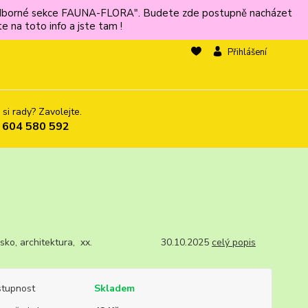
ů odborné sekce FAUNA-FLORA". Budete zde postupně nacházet
 na toto info a jste tam !
Přihlášení
 si rady? Zavolejte.
 604 580 592
nsko, architektura, xx. 30.10.2025
celý popis
tupnost
Skladem