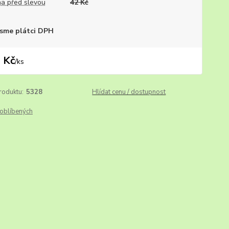
a před slevou
42 Kč
sme plátci DPH
 Kč
/
ks
roduktu:
5328
Hlídat cenu / dostupnost
oblíbených