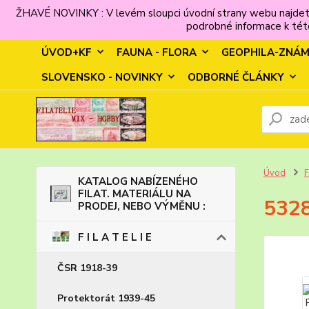
ŽHAVÉ NOVINKY : V levém sloupci úvodní strany webu najdet
podrobné informace k této
ÚVOD+KF
FAUNA - FLORA
GEOPHILA-ZNÁ
SLOVENSKO - NOVINKY
ODBORNÉ ČLÁNKY
Úvod
F
KATALOG NABÍZENÉHO
FILAT. MATERIÁLU NA
5328
PRODEJ, NEBO VÝMĚNU :
F I L A T E L I E
ČSR 1918-39
Protektorát 1939-45