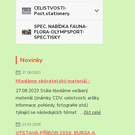
CELISTVOSTI-
Post.stationery.
SPEC. NABÍDKA FAUNA-
FLORA-OLYMPSPORT-
SPEC.TISKY
Novinky
27.08.2023
Hledáme sběratelský materiál :
27.08.2023 Stále hledáme veškerý
materiál (známky, CDV, celistvosti, aršíky,
informace, pohledy, fotografie atd.)
týkající se následujících témat: ...
číst celé
23.03.2026
VÝSTAVA PŘÍBOR 2026, BURZA A