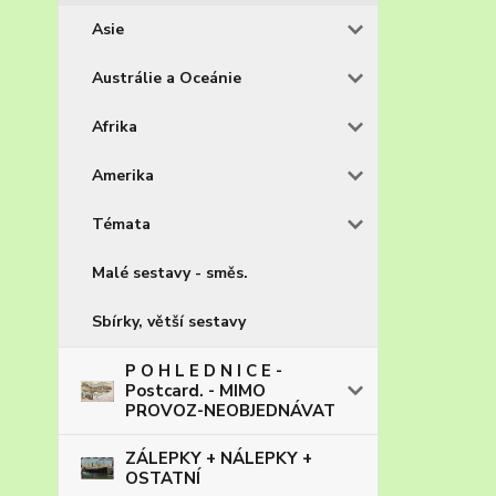
Asie
Austrálie a Oceánie
Afrika
Amerika
Témata
Malé sestavy - směs.
Sbírky, větší sestavy
P O H L E D N I C E -
Postcard. - MIMO
PROVOZ-NEOBJEDNÁVAT
ZÁLEPKY + NÁLEPKY +
OSTATNÍ