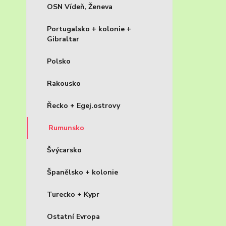
OSN Vídeň, Ženeva
Portugalsko + kolonie +
Gibraltar
Polsko
Rakousko
Řecko + Egej.ostrovy
Rumunsko
Švýcarsko
Španělsko + kolonie
Turecko + Kypr
Ostatní Evropa