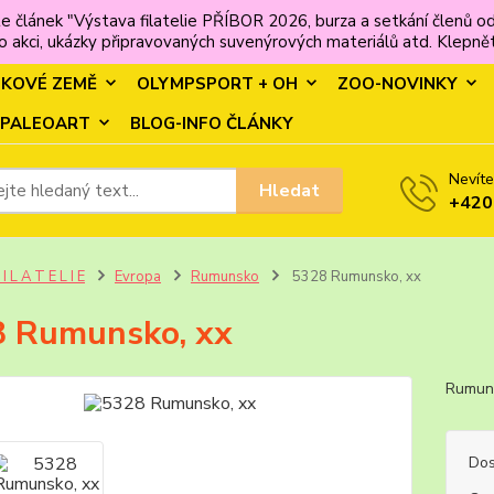
e článek "Výstava filatelie PŘÍBOR 2026, burza a setkání člen
 akci, ukázky připravovaných suvenýrových materiálů atd. Klepněte
MKOVÉ ZEMĚ
OLYMPSPORT + OH
ZOO-NOVINKY
PALEOART
BLOG-INFO ČLÁNKY
Nevíte
Hledat
+420
 I L A T E L I E
Evropa
Rumunsko
5328 Rumunsko, xx
 Rumunsko, xx
Rumu
Dos