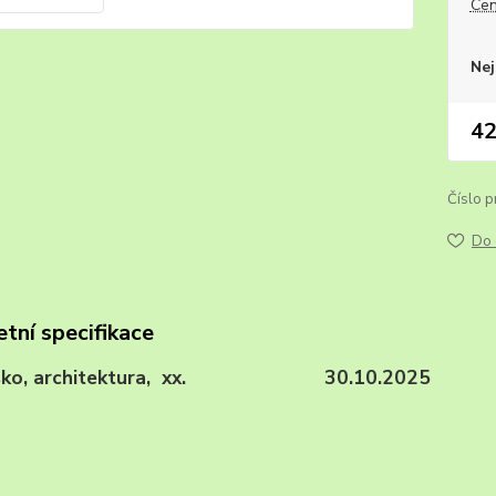
Cen
Nej
42
Číslo p
Do 
tní specifikace
sko, architektura, xx. 30.10.2025