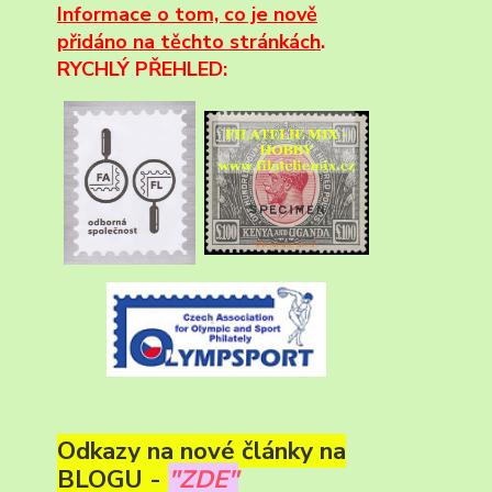
Informace
o tom, co je nově
přidáno na těchto stránkách
.
RYCHLÝ PŘEHLED:
Odkazy na nové články na
BLOGU -
"ZDE"