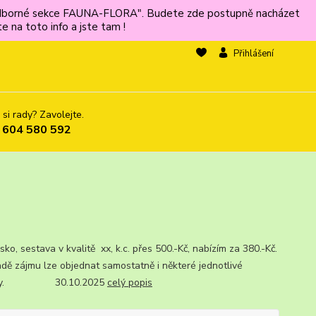
ů odborné sekce FAUNA-FLORA". Budete zde postupně nacházet
 na toto info a jste tam !
Přihlášení
 si rady? Zavolejte.
 604 580 592
o, sestava v kvalitě xx, k.c. přes 500.-Kč, nabízím za 380.-Kč.
adě zájmu lze objednat samostatně i některé jednotlivé
žky. 30.10.2025
celý popis