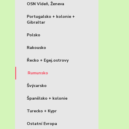
OSN Vídeň, Ženeva
Portugalsko + kolonie +
Gibraltar
Polsko
Rakousko
Řecko + Egej.ostrovy
Rumunsko
Švýcarsko
Španělsko + kolonie
Turecko + Kypr
Ostatní Evropa