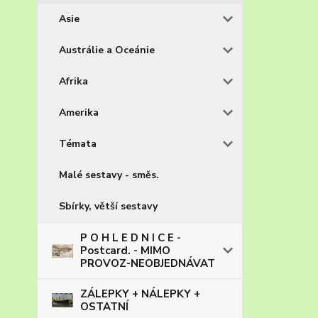
Asie
Austrálie a Oceánie
Afrika
Amerika
Témata
Malé sestavy - směs.
Sbírky, větší sestavy
P O H L E D N I C E -
Postcard. - MIMO
PROVOZ-NEOBJEDNÁVAT
ZÁLEPKY + NÁLEPKY +
OSTATNÍ