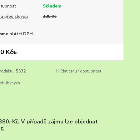
tupnost
Skladem
a před slevou
380 Kč
sme plátci DPH
0 Kč
/
ks
roduktu:
5332
Hlídat cenu / dostupnost
oblíbených
 380.-Kč. V případě zájmu lze objednat
25