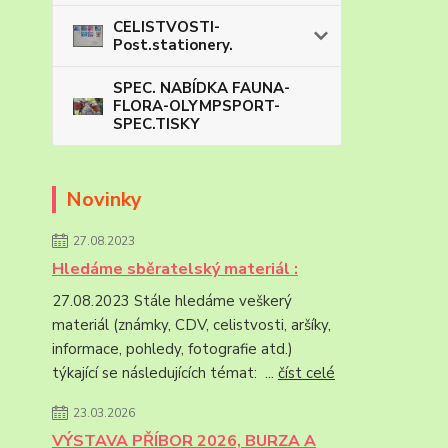
CELISTVOSTI-
Post.stationery.
SPEC. NABÍDKA FAUNA-
FLORA-OLYMPSPORT-
SPEC.TISKY
Novinky
27.08.2023
Hledáme sběratelský materiál :
27.08.2023 Stále hledáme veškerý
materiál (známky, CDV, celistvosti, aršíky,
informace, pohledy, fotografie atd.)
týkající se následujících témat: ...
číst celé
23.03.2026
VÝSTAVA PŘÍBOR 2026, BURZA A