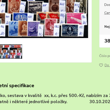
Dos
Cen
Nej
38
Číslo p
Do 
tní specifikace
o, sestava v kvalitě xx, k.c. přes 500.-Kč, nabízím za
atně i některé jednotlivé položky. 30.10.20