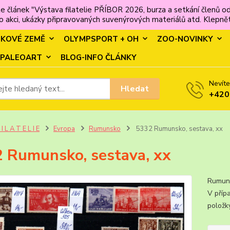
e článek "Výstava filatelie PŘÍBOR 2026, burza a setkání člen
 akci, ukázky připravovaných suvenýrových materiálů atd. Klepněte
MKOVÉ ZEMĚ
OLYMPSPORT + OH
ZOO-NOVINKY
PALEOART
BLOG-INFO ČLÁNKY
Nevíte
Hledat
+420
 I L A T E L I E
Evropa
Rumunsko
5332 Rumunsko, sestava, xx
 Rumunsko, sestava, xx
Rumunsk
V příp
polo