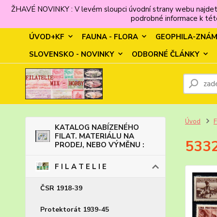
ŽHAVÉ NOVINKY : V levém sloupci úvodní strany webu najdet
podrobné informace k této
ÚVOD+KF
FAUNA - FLORA
GEOPHILA-ZNÁ
SLOVENSKO - NOVINKY
ODBORNÉ ČLÁNKY
Úvod
F
KATALOG NABÍZENÉHO
FILAT. MATERIÁLU NA
5332
PRODEJ, NEBO VÝMĚNU :
F I L A T E L I E
ČSR 1918-39
Protektorát 1939-45