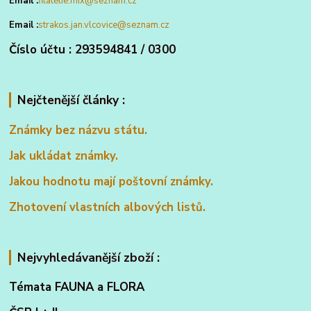
Email :
filatelie.mix@seznam.cz
Email :
strakos.jan.vlcovice@seznam.cz
Číslo účtu : 293594841 / 0300
Nejčtenější články :
Známky bez názvu státu.
Jak ukládat známky.
Jakou hodnotu mají poštovní známky.
Zhotovení vlastních albových listů.
Nejvyhledávanější zboží :
Témata FAUNA a FLORA