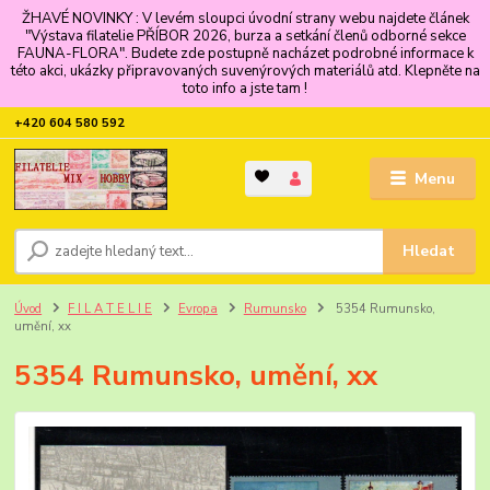
ŽHAVÉ NOVINKY : V levém sloupci úvodní strany webu najdete článek
"Výstava filatelie PŘÍBOR 2026, burza a setkání členů odborné sekce
FAUNA-FLORA". Budete zde postupně nacházet podrobné informace k
této akci, ukázky připravovaných suvenýrových materiálů atd. Klepněte na
toto info a jste tam !
+420 604 580 592
Menu
Hledat
Úvod
F I L A T E L I E
Evropa
Rumunsko
5354 Rumunsko,
umění, xx
5354 Rumunsko, umění, xx