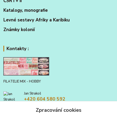
ČSR I + II
Katalogy, monografie
Levné sestavy Afriky a Karibiku
Známky kolonií
Kontakty :
FILATELIE MIX - HOBBY
Jan Strakoš
+420 604 580 592
Zpracování cookies
filatelie.mix@seznam.cz