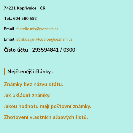
74221 Kopřivnice ČR
Tel.: 604 580 592
Email :
filatelie.mix@seznam.cz
Email :
strakos.jan.vlcovice@seznam.cz
Číslo účtu : 293594841 / 0300
Nejčtenější články :
Známky bez názvu státu.
Jak ukládat známky.
Jakou hodnotu mají poštovní známky.
Zhotovení vlastních albových listů.