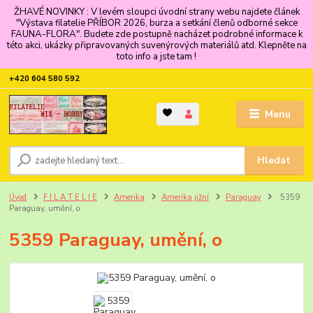
ŽHAVÉ NOVINKY : V levém sloupci úvodní strany webu najdete článek
"Výstava filatelie PŘÍBOR 2026, burza a setkání členů odborné sekce
FAUNA-FLORA". Budete zde postupně nacházet podrobné informace k
této akci, ukázky připravovaných suvenýrových materiálů atd. Klepněte na
toto info a jste tam !
+420 604 580 592
Menu
Hledat
Úvod
F I L A T E L I E
Amerika
Amerika jižní
Paraguay
5359
Paraguay, umění, o
5359 Paraguay, umění, o