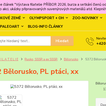
e článek "Výstava filatelie PŘÍBOR 2026, burza a setkání člen
 akci, ukázky připravovaných suvenýrových materiálů atd. Klepněte
MKOVÉ ZEMĚ
OLYMPSPORT + OH
ZOO-NOVINKY
PALEOART
BLOG-INFO ČLÁNKY
Nevíte
Hledat
+420
 I L A T E L I E
Rusko, SSSR a ex SSSR
Bělorusko
5372 Bělorusko
 Bělorusko, PL ptáci, xx
Běloru
13.1
Dos