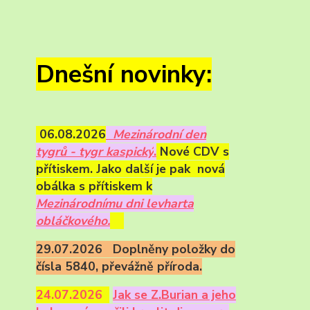
Dnešní novinky:
06.08.2026
Mezinárodní den
tygrů - tygr kaspický
.
Nové CDV s
přítiskem. Jako další je pak nová
obálka s přítiskem k
Mezinárodnímu dni levharta
obláčkového.
29.07.2026 Doplněny položky do
čísla 5840, převážně příroda.
24.07.2026
Ja
k se Z.Burian a jeho