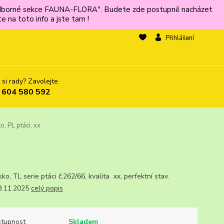
ů odborné sekce FAUNA-FLORA". Budete zde postupně nacházet
 na toto info a jste tam !
Přihlášení
 si rady? Zavolejte.
 604 580 592
, PL ptáci, xx
sko, TL serie ptáci č.262/66, kvalita xx, perfektní stav.
1.2025
celý popis
tupnost
Skladem