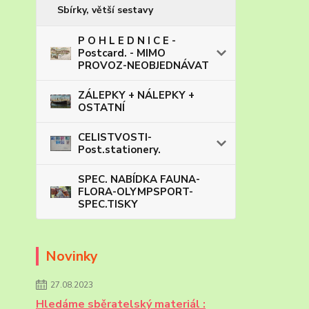
Sbírky, větší sestavy
P O H L E D N I C E -
Postcard. - MIMO
PROVOZ-NEOBJEDNÁVAT
ZÁLEPKY + NÁLEPKY +
OSTATNÍ
CELISTVOSTI-
Post.stationery.
SPEC. NABÍDKA FAUNA-
FLORA-OLYMPSPORT-
SPEC.TISKY
Novinky
27.08.2023
Hledáme sběratelský materiál :