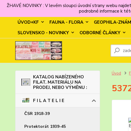
ŽHAVÉ NOVINKY : V levém sloupci úvodní strany webu najdet
podrobné informace k této
ÚVOD+KF
FAUNA - FLORA
GEOPHILA-ZNÁ
SLOVENSKO - NOVINKY
ODBORNÉ ČLÁNKY
Úvod
F
KATALOG NABÍZENÉHO
FILAT. MATERIÁLU NA
5372
PRODEJ, NEBO VÝMĚNU :
F I L A T E L I E
ČSR 1918-39
Protektorát 1939-45