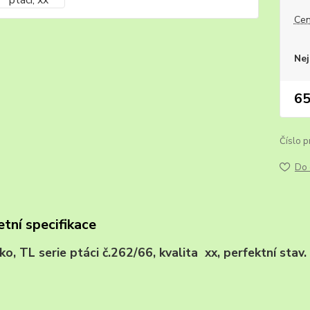
Cen
Nej
65
Číslo p
Do 
tní specifikace
sko, TL serie ptáci č.262/66, kvalita xx, perfe