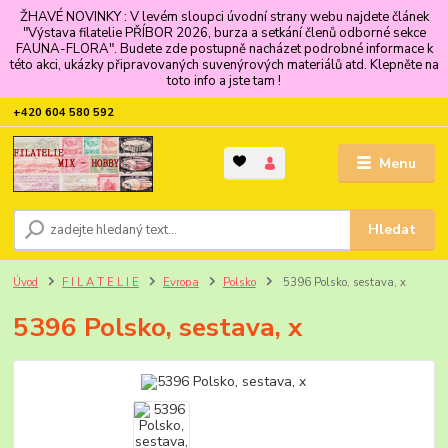
ŽHAVÉ NOVINKY : V levém sloupci úvodní strany webu najdete článek
"Výstava filatelie PŘÍBOR 2026, burza a setkání členů odborné sekce
FAUNA-FLORA". Budete zde postupně nacházet podrobné informace k
této akci, ukázky připravovaných suvenýrových materiálů atd. Klepněte na
toto info a jste tam !
+420 604 580 592
Menu
Hledat
Úvod
F I L A T E L I E
Evropa
Polsko
5396 Polsko, sestava, x
5396 Polsko, sestava, x