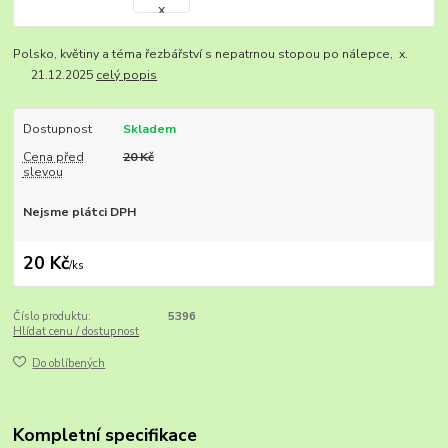
Polsko, květiny a téma řezbářství s nepatrnou stopou po nálepce, x.
21.12.2025
celý popis
Dostupnost
Skladem
Cena před
20 Kč
slevou
Nejsme plátci DPH
20 Kč
/
ks
Číslo produktu:
5396
Hlídat cenu / dostupnost
Do oblíbených
Kompletní specifikace