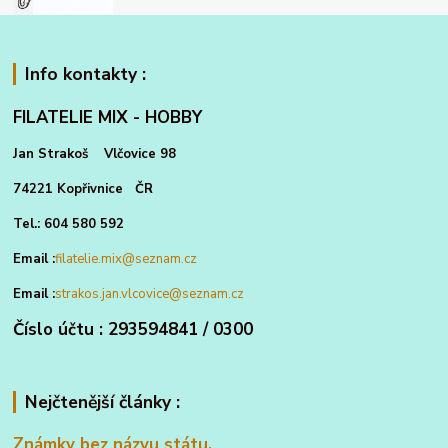
Info kontakty :
FILATELIE MIX - HOBBY
Jan Strakoš Vlčovice 98
74221 Kopřivnice ČR
Tel.: 604 580 592
Email :
filatelie.mix@seznam.cz
Email :
strakos.jan.vlcovice@seznam.cz
Číslo účtu : 293594841 / 0300
Nejčtenější články :
Známky bez názvu státu.