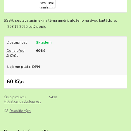
SSSR, sestava známek na téma umění, uloženo na dvou kartách, o.
298.12.2025
celý popis
Dostupnost
Skladem
Cena před
60 Kč
slevou
Nejsme plátci DPH
60 Kč
/
ks
Číslo produktu:
5420
Hlídat cenu / dostupnost
Do oblíbených