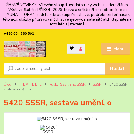
ŽHAVÉ NOVINKY : V levém sloupci úvodní strany webu najdete článek
"Výstava filatelie PŘÍBOR 2026, burza a setkání členů odborné sekce
FAUNA-FLORA". Budete zde postupně nacházet podrobné informace k
této akci, ukázky připravovaných suvenýrových materiálů atd. Klepněte na
toto info a jste tam !
+420 604 580 592
Menu
Hledat
Úvod
F I L A T E L I E
Rusko, SSSR a ex SSSR
SSSR
5420 SSSR,
sestava umění, o
5420 SSSR, sestava umění, o