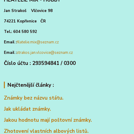
Jan Strakoš Vlčovice 98
74221 Kopřivnice ČR
Tel.: 604 580 592
Email :
filatelie.mix@seznam.cz
Email :
strakos.jan.vlcovice@seznam.cz
Číslo účtu : 293594841 / 0300
Nejčtenější články :
Známky bez názvu státu.
Jak ukládat známky.
Jakou hodnotu mají poštovní známky.
Zhotovení vlastních albových listů.