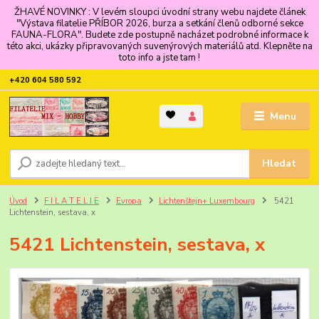
ŽHAVÉ NOVINKY : V levém sloupci úvodní strany webu najdete článek
"Výstava filatelie PŘÍBOR 2026, burza a setkání členů odborné sekce
FAUNA-FLORA". Budete zde postupně nacházet podrobné informace k
této akci, ukázky připravovaných suvenýrových materiálů atd. Klepněte na
toto info a jste tam !
+420 604 580 592
Menu
Hledat
Úvod
F I L A T E L I E
Evropa
Lichtenštejn+ Luxembourg
5421
Lichtenstein, sestava, x
5421 Lichtenstein, sestava, x