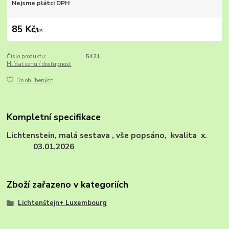
Nejsme plátci DPH
85 Kč
/
ks
Číslo produktu:
5421
Hlídat cenu / dostupnost
Do oblíbených
Kompletní specifikace
Lichtenstein, malá sestava , vše popsáno, kvalita x.
03.01.2026
Zboží zařazeno v kategoriích
Lichtenštejn+ Luxembourg