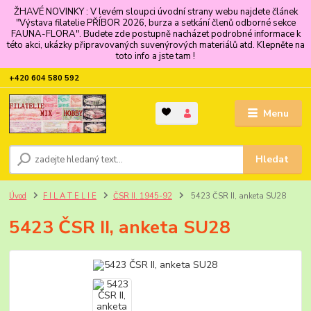
ŽHAVÉ NOVINKY : V levém sloupci úvodní strany webu najdete článek
"Výstava filatelie PŘÍBOR 2026, burza a setkání členů odborné sekce
FAUNA-FLORA". Budete zde postupně nacházet podrobné informace k
této akci, ukázky připravovaných suvenýrových materiálů atd. Klepněte na
toto info a jste tam !
+420 604 580 592
Menu
Hledat
Úvod
F I L A T E L I E
ČSR II. 1945-92
5423 ČSR II, anketa SU28
5423 ČSR II, anketa SU28