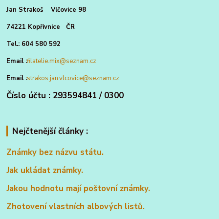
Jan Strakoš Vlčovice 98
74221 Kopřivnice ČR
Tel.: 604 580 592
Email :
filatelie.mix@seznam.cz
Email :
strakos.jan.vlcovice@seznam.cz
Číslo účtu : 293594841 / 0300
Nejčtenější články :
Známky bez názvu státu.
Jak ukládat známky.
Jakou hodnotu mají poštovní známky.
Zhotovení vlastních albových listů.