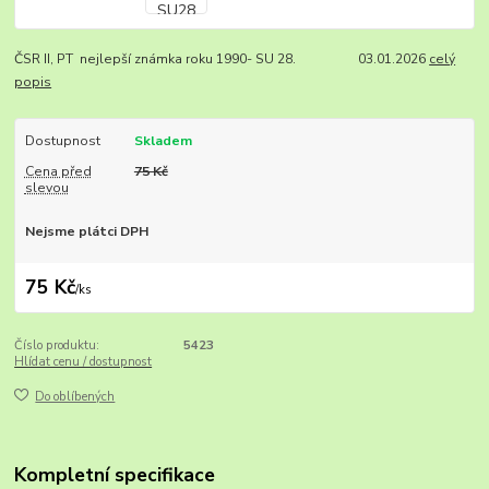
ČSR II, PT nejlepší známka roku 1990- SU 28. 03.01.2026
celý
popis
Dostupnost
Skladem
Cena před
75 Kč
slevou
Nejsme plátci DPH
75 Kč
/
ks
Číslo produktu:
5423
Hlídat cenu / dostupnost
Do oblíbených
Kompletní specifikace