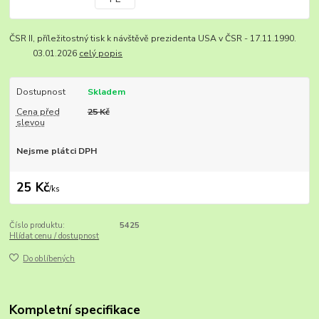
ČSR II, příležitostný tisk k návštěvě prezidenta USA v ČSR - 17.11.1990.
03.01.2026
celý popis
Dostupnost
Skladem
Cena před
25 Kč
slevou
Nejsme plátci DPH
25 Kč
/
ks
Číslo produktu:
5425
Hlídat cenu / dostupnost
Do oblíbených
Kompletní specifikace