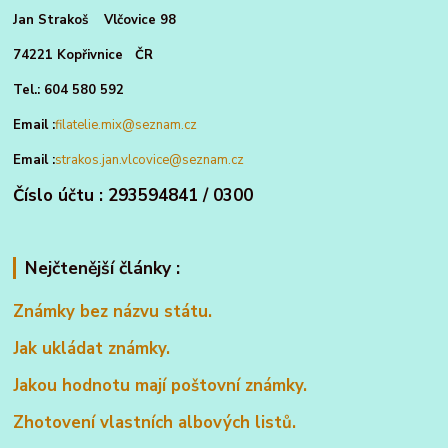
Jan Strakoš Vlčovice 98
74221 Kopřivnice ČR
Tel.: 604 580 592
Email :
filatelie.mix@seznam.cz
Email :
strakos.jan.vlcovice@seznam.cz
Číslo účtu : 293594841 / 0300
Nejčtenější články :
Známky bez názvu státu.
Jak ukládat známky.
Jakou hodnotu mají poštovní známky.
Zhotovení vlastních albových listů.