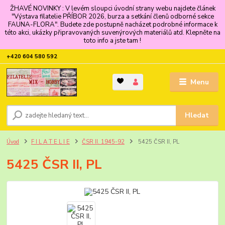
ŽHAVÉ NOVINKY : V levém sloupci úvodní strany webu najdete článek
"Výstava filatelie PŘÍBOR 2026, burza a setkání členů odborné sekce
FAUNA-FLORA". Budete zde postupně nacházet podrobné informace k
této akci, ukázky připravovaných suvenýrových materiálů atd. Klepněte na
toto info a jste tam !
+420 604 580 592
Menu
Hledat
Úvod
F I L A T E L I E
ČSR II. 1945-92
5425 ČSR II, PL
5425 ČSR II, PL