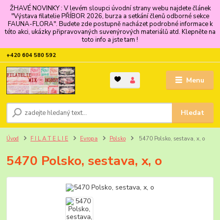
ŽHAVÉ NOVINKY : V levém sloupci úvodní strany webu najdete článek
"Výstava filatelie PŘÍBOR 2026, burza a setkání členů odborné sekce
FAUNA-FLORA". Budete zde postupně nacházet podrobné informace k
této akci, ukázky připravovaných suvenýrových materiálů atd. Klepněte na
toto info a jste tam !
+420 604 580 592
Menu
Hledat
Úvod
F I L A T E L I E
Evropa
Polsko
5470 Polsko, sestava, x, o
5470 Polsko, sestava, x, o