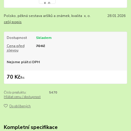
Polsko, pěkná sestava aršíků a známek, kvalita x, o. 28.01.2026
celý popis
Dostupnost
Skladem
Cena před
70 Kč
slevou
Nejsme plátci DPH
70 Kč
/
ks
Číslo produktu:
5470
Hlídat cenu / dostupnost
Do oblíbených
Kompletní specifikace