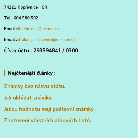
74221 Kopřivnice ČR
Tel.: 604 580 592
Email :
filatelie.mix@seznam.cz
Email :
strakos.jan.vlcovice@seznam.cz
Číslo účtu : 293594841 / 0300
Nejčtenější články :
Známky bez názvu státu.
Jak ukládat známky.
Jakou hodnotu mají poštovní známky.
Zhotovení vlastních albových listů.